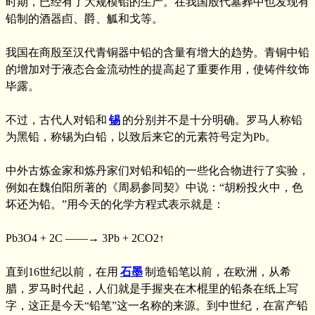
时期，已经有了大规模铅的生产。在我国殷代墓葬中也发现有
铅制的酒器卣、爵、觚和戈等。
我国在商殷至汉代青铜器中铅的含量有增大的趋势。青铜中铅
的增加对于液态合金流动性的提高起了重要作用，使铸件纹饰
毕露。
不过，古代人对铅和
锡
的分别并不是十分明确。罗马人称铅
为黑铅，称锡为白铅，以致后来它的元素符号定为Pb。
中外古炼金家和炼丹家们对铅和铅的一些化合物进行了实验，
例如在魏伯阳所著的《周易参同契》中说：“胡粉投火中，色
坏还为铅。”用今天的化学方程式表示就是：
Pb3O4 + 2C ——→ 3Pb + 2CO2↑
直到16世纪以前，在用
石墨
制造铅笔以前，在欧洲，从希
腊，罗马时代起，人们就是手握夹在木棍里的铅条在纸上写
字，这正是今天“铅笔”这一名称的来源。到中世纪，在富产铅