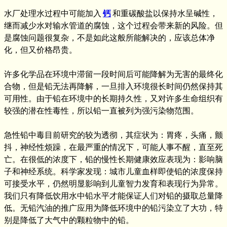
水厂处理水过程中可能加入
钙
和重碳酸盐以保持水呈碱性，
继而减少水对输水管道的腐蚀，这个过程会带来新的风险。但
是腐蚀问题很复杂，不是如此这般所能解决的，应该总体净
化，但又价格昂贵。
许多化学品在环境中滞留一段时间后可能降解为无害的最终化
合物，但是铅无法再降解，一旦排入环境很长时间仍然保持其
可用性。由于铅在环境中的长期持久性，又对许多生命组织有
较强的潜在性毒性，所以铅一直被列为强污染物范围。
急性铅中毒目前研究的较为透彻，其症状为：胃疼，头痛，颤
抖，神经性烦躁，在最严重的情况下，可能人事不醒，直至死
亡。在很低的浓度下，铅的慢性长期健康效应表现为：影响脑
子和神经系统。科学家发现：城市儿童血样即使铅的浓度保持
可接受水平，仍然明显影响到儿童智力发育和表现行为异常。
我们只有降低饮用水中铅水平才能保证人们对铅的摄取总量降
低。无铅汽油的推广应用为降低环境中的铅污染立了大功，特
别是降低了大气中的颗粒物中的铅。