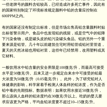
一些老牌号的颜料含铅较高，已经造成许多死亡事件，因此有
的国家特别制定了环境标准规定颜料中铅的含量应控制在
600PPM之内。
有的国家还没有制定出标准，但是市场出售高铅含量颜料时贴
出标签警示用户。食品中也发现铅的残留，或是空气中的铅降
下污染食物，或是罐头皮的铅污染罐头食品。铅的另外一个重
要来源是铅管。几十年以前建筑住宅时用铅管或铅衬里管道，
夏天的天然冰箱也用铅衬里，这些年已经禁用，改用塑料或其
它材料。
一般饮用水中铅含量的安全界限是100微克/升，而最高可接受
水平是50微克/升。后来又进一步规定自来水中可接受的铅最
大浓度为50微克/升（0.05毫克/升）。此外，为了研究铅对人
体健康的影响，科学家着手检测人体血样的铅浓度，作为是否
铅中毒的先期指标。数据表明：如果饮用水接近50微克/升，
那么该病人血样的铅浓度约在30微克/升以上。吃奶的婴儿要
求应该更为严格，平均血铅浓度要不超过10--15微克/升。