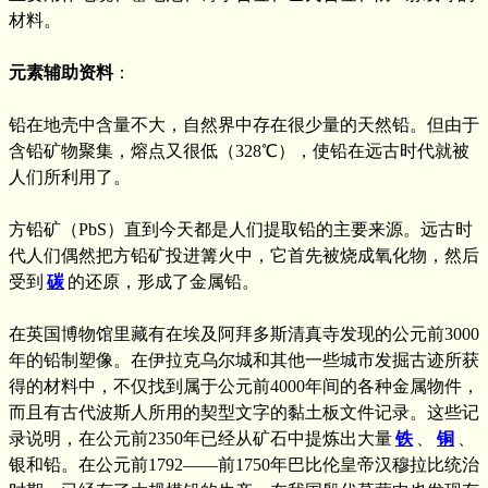
材料。
元素辅助资料
：
铅在地壳中含量不大，自然界中存在很少量的天然铅。但由于
含铅矿物聚集，熔点又很低（328℃），使铅在远古时代就被
人们所利用了。
方铅矿（PbS）直到今天都是人们提取铅的主要来源。远古时
代人们偶然把方铅矿投进篝火中，它首先被烧成氧化物，然后
受到
碳
的还原，形成了金属铅。
在英国博物馆里藏有在埃及阿拜多斯清真寺发现的公元前3000
年的铅制塑像。在伊拉克乌尔城和其他一些城市发掘古迹所获
得的材料中，不仅找到属于公元前4000年间的各种金属物件，
而且有古代波斯人所用的契型文字的黏土板文件记录。这些记
录说明，在公元前2350年已经从矿石中提炼出大量
铁
、
铜
、
银和铅。在公元前1792——前1750年巴比伦皇帝汉穆拉比统治