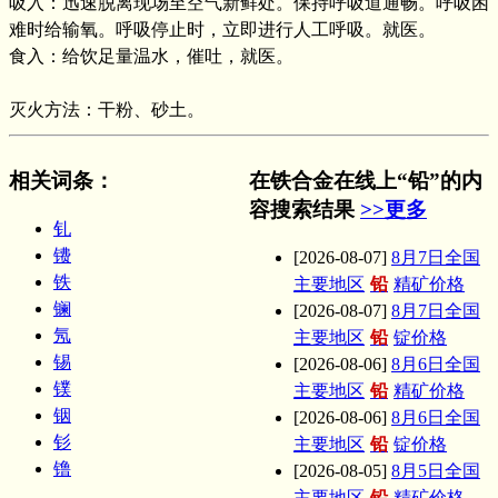
吸入：迅速脱离现场至空气新鲜处。保持呼吸道通畅。呼吸困
难时给输氧。呼吸停止时，立即进行人工呼吸。就医。
食入：给饮足量温水，催吐，就医。
灭火方法：干粉、砂土。
相关词条
：
在铁合金在线上“铅”的内
容搜索结果
>>更多
钆
镄
[2026-08-07]
8月7日全国
铁
主要地区
铅
精矿价格
镧
[2026-08-07]
8月7日全国
氖
主要地区
铅
锭价格
锡
[2026-08-06]
8月6日全国
镤
主要地区
铅
精矿价格
铟
[2026-08-06]
8月6日全国
钐
主要地区
铅
锭价格
镥
[2026-08-05]
8月5日全国
主要地区
铅
精矿价格