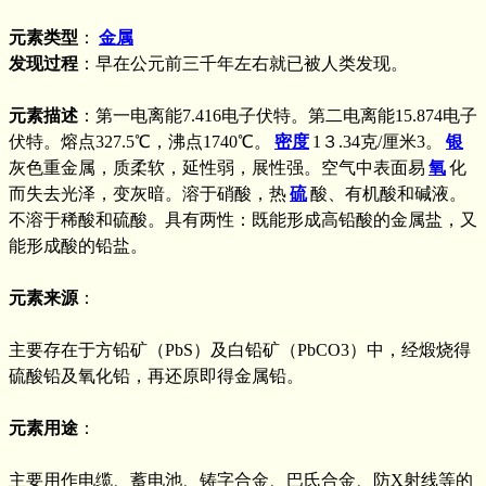
元素类型
：
金属
发现过程
：早在公元前三千年左右就已被人类发现。
元素描述
：第一电离能7.416电子伏特。第二电离能15.874电子
伏特。熔点327.5℃，沸点1740℃。
密度
1３.34克/厘米3。
银
灰色重金属，质柔软，延性弱，展性强。空气中表面易
氧
化
而失去光泽，变灰暗。溶于硝酸，热
硫
酸、有机酸和碱液。
不溶于稀酸和硫酸。具有两性：既能形成高铅酸的金属盐，又
能形成酸的铅盐。
元素来源
：
主要存在于方铅矿（PbS）及白铅矿（PbCO3）中，经煅烧得
硫酸铅及氧化铅，再还原即得金属铅。
元素用途
：
主要用作电缆、蓄电池、铸字合金、巴氏合金、防X射线等的