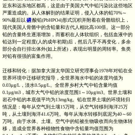
近东和远东地区都高，这是由于美国大气中铅污染比这些地区
严重造成的。从人体解剖的结果证明，侵入人体的铅70%～
90%最后以
磷
酸铅(PbHPO4)形式沉积并附着在骨骼组织上，
现代美国人骨骼中的含铅量和古代人相比高100倍。这一部分
铅的含量终生逐渐增加，而蓄积在人体软组织，包括血液中的
铅达到一定程度(人的成年初期)后，然后几乎不再变化，多余
部分会自行排出体外(如上所述)，表现出明显的周转率。鱼类
对铅有很强的富集作用。
迁移和转化：据加拿大渥太华国立研究理事会1978年对铅在全
世界环境中迁移研究报导，全世界海水中铅的浓度均值为
0.03μg/L，淡水0.5μg/L。全世界乡村大气中铅含量均值
0.1μg/m3，城市大气中铅的浓度范围1～10μg/m3。世界土壤和
岩石中铅的本底值平均为13mg/kg。铅在世界土壤的环境转归
情况是：每年从空气到土壤15万吨，从空气转移到海洋25万
吨，从土壤到海洋41.6万吨。每年从海水转移到底泥为40～60
万吨。由于水体、土壤、空气中的铅被生物吸收而向生物体转
移，造成全世界各种植物性食物中含铅量均值范围为