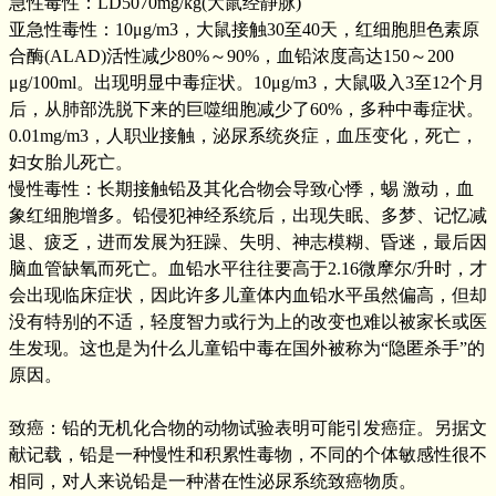
急性毒性：LD5070mg/kg(大鼠经静脉)
亚急性毒性：10μg/m3，大鼠接触30至40天，红细胞胆色素原
合酶(ALAD)活性减少80%～90%，血铅浓度高达150～200
μg/100ml。出现明显中毒症状。10μg/m3，大鼠吸入3至12个月
后，从肺部洗脱下来的巨噬细胞减少了60%，多种中毒症状。
0.01mg/m3，人职业接触，泌尿系统炎症，血压变化，死亡，
妇女胎儿死亡。
慢性毒性：长期接触铅及其化合物会导致心悸，蜴 激动，血
象红细胞增多。铅侵犯神经系统后，出现失眠、多梦、记忆减
退、疲乏，进而发展为狂躁、失明、神志模糊、昏迷，最后因
脑血管缺氧而死亡。血铅水平往往要高于2.16微摩尔/升时，才
会出现临床症状，因此许多儿童体内血铅水平虽然偏高，但却
没有特别的不适，轻度智力或行为上的改变也难以被家长或医
生发现。这也是为什么儿童铅中毒在国外被称为“隐匿杀手”的
原因。
致癌：铅的无机化合物的动物试验表明可能引发癌症。另据文
献记载，铅是一种慢性和积累性毒物，不同的个体敏感性很不
相同，对人来说铅是一种潜在性泌尿系统致癌物质。