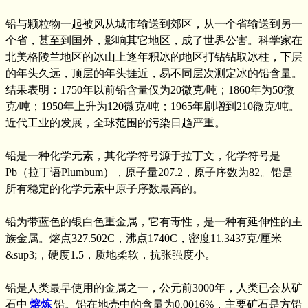
铅与颗粒物一起被风从城市输送到郊区，从一个省输送到另一
个省，甚至到国外，影响其它地区，成了世界公害。科学家在
北美格陵兰地区的冰山上逐年积冰的地区打钻钻取冰柱，下层
的年头久远，顶层的年头捱近，易不同层次测定冰的铅含量。
结果表明：1750年以前铅含量仅为20微克/吨；1860年为50微
克/吨；1950年上升为120微克/吨；1965年剧增到210微克/吨。
近代工业的发展，全球范围的污染日趋严重。
铅是一种化学元素，其化学符号源于拉丁文，化学符号是
Pb（拉丁语Plumbum），原子量207.2，原子序数为82。铅是
所有稳定的化学元素中原子序数最高的。
铅为带蓝色的银白色重金属，它有毒性，是一种有延伸性的主
族金属。熔点327.502C，沸点1740C，密度11.3437克/厘米
&sup3;，硬度1.5，质地柔软，抗张强度小。
铅是人类最早使用的金属之一，公元前3000年，人类已会从矿
石中
熔炼
铅。铅在地壳中的含量为0.0016%，主要矿石是方铅