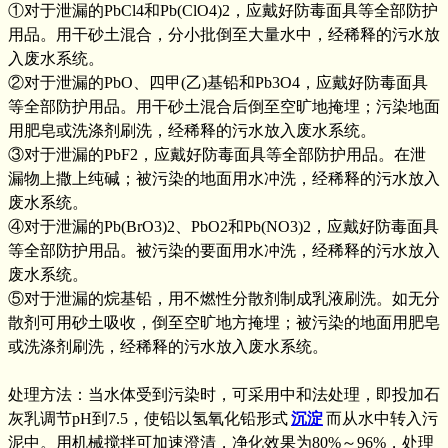
①对于泄漏的PbCl4和Pb(ClO4)2，应戴好防毒面具等全部防护
用品。用干砂土混合，分小批倒至大量水中，经稀释的污水放
入废水系统。
②对于泄漏的PbO、四甲(乙)基铅和Pb3O4，应戴好防毒面具
等全部防护用品。用干砂土混合后倒至空旷地掩埋；污染地面
用肥皂或洗涤剂刷洗，经稀释的污水放入废水系统。
③对于泄漏的PbF2，应戴好防毒面具等全部防护用品。在泄
漏物上撒上纯碱；被污染的地面用水冲洗，经稀释的污水放入
废水系统。
④对于泄漏的Pb(BrO3)2、PbO2和Pb(NO3)2，应戴好防毒面具
等全部防护用品。被污染的要面用水冲洗，经稀释的污水放入
废水系统。
⑤对于泄漏的烷基铅，用不燃性分散剂制成乳液刷洗。如无分
散剂可用砂土吸收，倒至空旷地方掩埋；被污染的地面用肥皂
或洗涤剂刷洗，经稀释的污水放入废水系统。
处理方法：当水体受到污染时，可采用中和法处理，即投加石
灰乳调节pH到7.5，使铅以氢氧化铅形式
沉淀
而从水中转入污
泥中。用机械搅拌可加速澄清，净化效果为80%～96%，处理