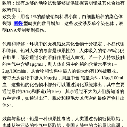
致畸：没有足够的动物试验能够提供证据表明铅及其化合物有
致畸作用。
致突变：用含 1%的醋酸铅饲料喂小鼠，白细胞培养的染色体
裂隙-
断裂
型畸变的数目增加，这些改变涉及单个染色体，表
明DNA复制受到损伤。
代谢和降解：环境中的无机铅及其化合物十分稳定，不易代谢
和降解。铅对人体的毒害是积累性的，人体吸入的铅25%沉积
在肺里，部分通过水的溶解作用进入血液。若一个人持续接触
的空气中含铅1μg/m3，则人体血液中的铅的含量水平为1～
2μg/100ml血。从食物和饮料中摄入的铅大约有10%被吸收。
若每天从食物中摄入10μg铅，则血中含 铅量为6～18μg/100ml
血，这些铅的化合物小部分可以通过消化系统排出，其中主要
通过尿(约76%)和肠道(约16%)，其余通过不大为人们所知道的
各种途径，如通过出汗、脱皮和脱毛发以代谢的最终产物排出
体外。
残留与蓄积：铅是一种积累性毒物，人类通过食物链摄取铅，
也能从被污染的空气中摄取铅，美国人肺中的含铅量比非洲，