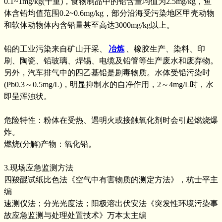
0.1~1mg/kg(干重)，食物制品中的铅含量均值为2.5mg/kg，鱼
体含铅均值范围0.2~0.6mg/kg，部分沿海受污染地区甲壳动物
和软体动物体内含铅量甚至高达3000mg/kg以上。
铅的工业污染来自矿山开采、
冶炼
、橡胶生产、染料、印
刷、陶瓷、铅玻璃、焊锡、电缆及铅管等生产废水和废弃物。
另外，汽车排气中的四乙基铅是剧毒物质。水体受铅污染时
(Pb0.3～0.5mg/L)，明显抑制水的自净作用，2～4mg/L时，水
即呈浑浊状。
危险特性：粉体在受热、遇明火或接触氧化剂时会引起燃烧爆
炸。
燃烧(分解)产物：氧化铅。
3.现场应急监测方法
四羧醌试纸比色法《空气中有害物质的测定方法》，杭士平主
编
速测仪法；分光光度法；阳极溶出伏安法《突发性环境污染事
故应急监测与处理处置技术》万本太主编