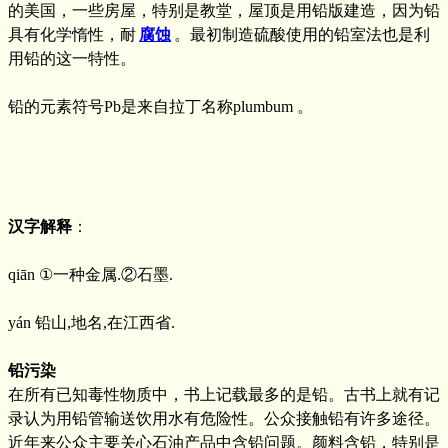
的美国，一些房屋，特别是教堂，屋顶是用铅版建造，因为铅
具有化学惰性，耐
腐蚀
。最初制造硫酸使用的铅室法也是利
用铅的这一特性。
铅的元素符号Pb是来自拉丁名称plumbum 。
汉字解释
：
qiān ①一种金属.②石墨.
yán 铅山,地名,在江西省.
铅污染
在所有已知毒性物质中，书上记载最多的是铅。古书上就有记
录认为用铅管输送饮用水有危险性。公众接触铅有许多途径。
近年来公众主要关心石油产品中含铅问题。颜料含铅，特别是