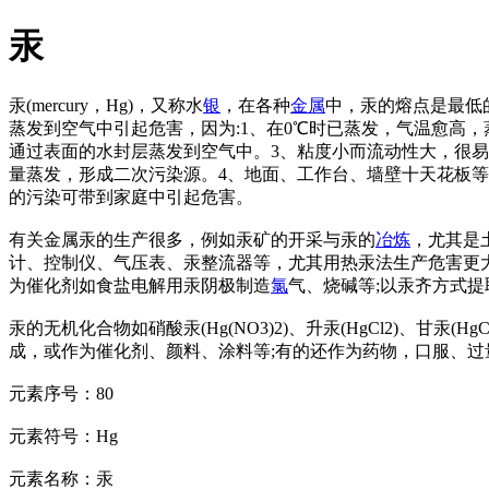
汞
汞(mercury，Hg)，又称水
银
，在各种
金属
中，汞的熔点是最低的
蒸发到空气中引起危害，因为:1、在0℃时已蒸发，气温愈高，蒸
通过表面的水封层蒸发到空气中。3、粘度小而流动性大，很
量蒸发，形成二次污染源。4、地面、工作台、墙壁十天花板
的污染可带到家庭中引起危害。
有关金属汞的生产很多，例如汞矿的开采与汞的
冶炼
，尤其是
计、控制仪、气压表、汞整流器等，尤其用热汞法生产危害更大
为催化剂如食盐电解用汞阴极制造
氯
气、烧碱等;以汞齐方式提
汞的无机化合物如硝酸汞(Hg(NO3)2)、升汞(HgCl2)、甘汞(HgC
成，或作为催化剂、颜料、涂料等;有的还作为药物，口服、过量吸入
元素序号：80
元素符号：Hg
元素名称：汞