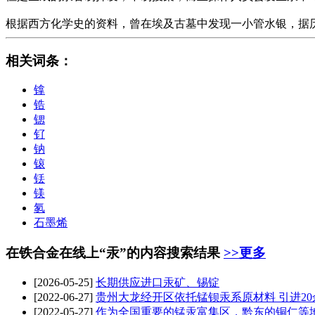
根据西方化学史的资料，曾在埃及古墓中发现一小管水银，据历
相关词条
：
镎
锆
锶
钌
钠
锿
铥
镁
氡
石墨烯
在铁合金在线上“汞”的内容搜索结果
>>更多
[2026-05-25]
长期供应进口
汞
矿、锡锭
[2022-06-27]
贵州大龙经开区依托锰钡
汞
系原材料 引进2
[2022-05-27]
作为全国重要的锰
汞
富集区，黔东的铜仁等