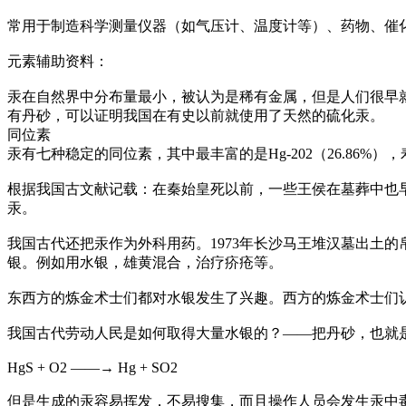
常用于制造科学测量仪器（如气压计、温度计等）、药物、催
元素辅助资料：
汞在自然界中分布量最小，被认为是稀有金属，但是人们很早
有丹砂，可以证明我国在有史以前就使用了天然的硫化汞。
同位素
汞有七种稳定的同位素，其中最丰富的是Hg-202（26.86%），
根据我国古文献记载：在秦始皇死以前，一些王侯在墓葬中也
汞。
我国古代还把汞作为外科用药。1973年长沙马王堆汉墓出土
银。例如用水银，雄黄混合，治疗疥疮等。
东西方的炼金术士们都对水银发生了兴趣。西方的炼金术士们
我国古代劳动人民是如何取得大量水银的？——把丹砂，也就
HgS + O2 ——→ Hg + SO2
但是生成的汞容易挥发，不易搜集，而且操作人员会发生汞中