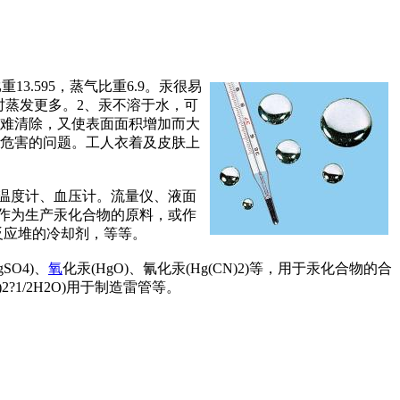
3.595，蒸气比重6.9。汞很易
动时蒸发更多。2、汞不溶于水，可
既难清除，又使表面面积增加而大
汞危害的问题。工人衣着及皮肤上
温度计、血压计。流量仪、液面
中作为生产汞化合物的原料，或作
反应堆的冷却剂，等等。
SO4)、
氧
化汞(HgO)、氰化汞(Hg(CN)2)等，用于汞化合物的合
1/2H2O)用于制造雷管等。