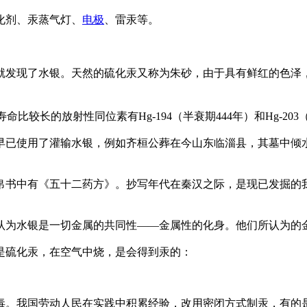
化剂、汞蒸气灯、
电极
、雷汞等。
就发现了水银。天然的硫化汞又称为朱砂，由于具有鲜红的色泽
寿命比较长的放射性同位素有Hg-194（半衰期444年）和Hg-2
早已使用了灌输水银，例如齐桓公葬在今山东临淄县，其墓中倾
的帛书中有《五十二药方》。抄写年代在秦汉之际，是现已发掘
认为水银是一切金属的共同性——金属性的化身。他们所认为的金
是硫化汞，在空气中烧，是会得到汞的：
毒。我国劳动人民在实践中积累经验，改用密闭方式制汞，有的