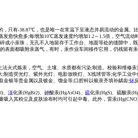
，只有-38.87℃，也是唯一在常温下呈液态并易流动的金属。比重1
发愈快愈多;每增加10℃蒸发速度约增加1.2～1.5倍，空气流
易碎成小汞珠，无孔不入地留存于工作台、地面等处的缝隙中，
等的表面都吸附汞蒸气，有时，汞作业车间移作它用，仍残留有
土法火式炼汞，空气、土壤、水质都有污染;制造。校验和维修汞
;制造荧光灯、紫外光灯、电影放映灯、X线球管等;化学工业
取金银等贵金属以及镀金、馏金等;口腔科以银汞齐填补龋齿;
钚
l)、
溴
化汞(HgBr2)、
砷
酸汞(HgAsO4)、
硫
化汞(HgS)、硫酸汞(Hg
其粉尘及皮肤涂布时均可引起中毒。此外，雷汞(Hg(CNO)2?