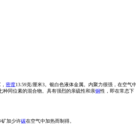
℃，
密度
13.59克/厘米3。银白色液体金属。内聚力很强，在
的七种同位素的混合物。具有强烈的亲硫性和亲
铜
性，即在常态下
沙矿加少许
碳
在空气中加热而制得。