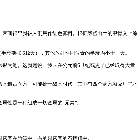
，因而很早就被人们用作红色颜料。根据殷虚出土的甲骨文上涂
03（半衰期46.612天），其他放射性同位素的半衰均小于一天。
水银为池。这就是说，我国在公元前6世纪或更早已经取得大量
的我国最古医方，可能处于战国时代。其中有四个药方就应用了水
属性是一种组成一切金属的“元素”。
是密闭在竹筒中，有的是密闭的石榴罐中。