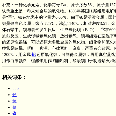
补充：一种化学元素。化学符号 Ba， 原子序数56， 原子量13
认为重土是一种未知金属的氧化物。1808年英国H.戴维用电解
是“重”。钡在地壳中的含量为0.05％。由于钡是活泼金属，因此
钡是银白色金属，熔点 725℃，沸点1140℃，相对密度3
体石蜡中。钡与氧气发生反应，生成氧化钡（BaO），它在60
剧烈反应，生成强碱氢氧化钡，放出氢气。钡与卤素在室温下
的还原性很强，可以还原大多数金属的氧化物、卤化物和硫化
症状是眩晕、呕吐、腹泻、心律紊乱、麻痹，严重者会致死。使
1200℃，用金属
铝
还原氧化钡，可制得金属钡，再用真空蒸馏
用作白漆颜料，碳酸钡用作陶器釉料，硝酸钡用于制造焰火和
相关词条
：
uub
铋
铈
锫
铷