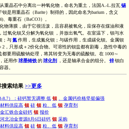
.舍勒从重晶石中分离出一种氧化物，命名为重土，法国A.-L.拉瓦
锡
重晶石（Barite）制得的，因此命名为barium，含义
)、毒重石（BaCO3）。
一层氧化物薄膜，由于它很活泼，且容易被氧化，应保存在煤油和液
℃时，过氧化钡又分解为氧化钡 ，并放出氧气。在室温下，钡与水
钡；与
氮
作用，生成氮化钡；与碳作用，生成碳化钡。金属钡
2，只形成＋2价化合物。可溶性的钡盐都有剧毒，急性中毒的
要用硫酸钠处理，将其转变为无毒的硫酸钡。在 1000～
，还用作
球墨铸铁
的
球化剂
，还是轴承合金的组分。
锌
钡白
容器。
容搜索结果
>>更多
3-8.7）：硅钙暂无调整 低
钡
、金属钙价格坚挺偏强
材料供应高
钡
硅
钡
粒、低
钡
孕育剂
市金汇铁合金硅钙
钡
报价
河北冶金资源8月6日硅钙
钡
采购
材料供应高
钡
硅
钡
粒、低
钡
孕育剂