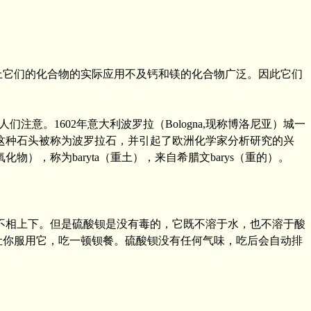
上它们的化合物的实际应用不及钙和镁的化合物广泛。因此它们
。1602年意大利波罗拉（Bologna,现称博洛尼亚）城一
这种石头被称为波罗拉石，并引起了欧洲化学家分析研究的兴
），称为baryta（重土），来自希腊文barys（重的）。
不相上下。但是硫酸钡是没有毒的，它既不溶于水，也不溶于酸
让你服用它，吃一顿钡餐。硫酸钡没有任何气味，吃后会自动排