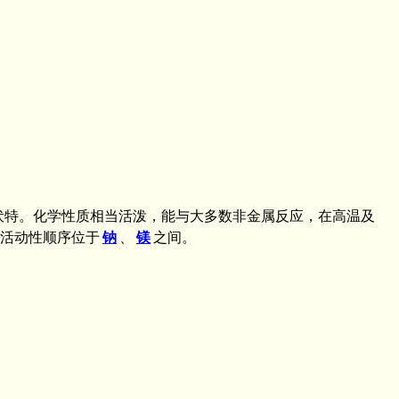
12电子伏特。化学性质相当活泼，能与大多数非金属反应，在高温及
活动性顺序位于
钠
、
镁
之间。