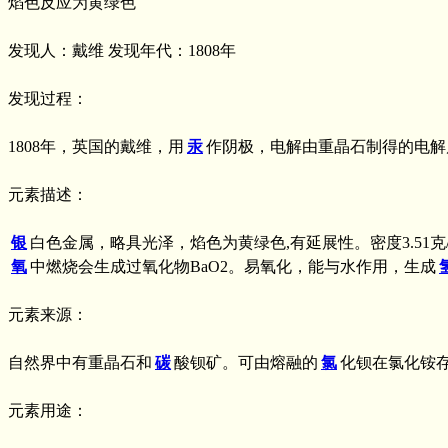
焰色反应为黄绿色
发现人：戴维 发现年代：1808年
发现过程：
1808年，英国的戴维，用
汞
作阴极，电解由重晶石制得的电解
元素描述：
银
白色金属，略具光泽，焰色为黄绿色,有延展性。密度3.51克
氧
中燃烧会生成过氧化物BaO2。易氧化，能与水作用，生成
元素来源：
自然界中有重晶石和
碳
酸钡矿。可由熔融的
氯
化钡在氯化铵
元素用途：