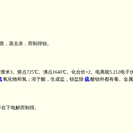
质，蒸去汞，而制得钡。
/厘米3。熔点725℃。沸点1640℃。化合价+2。电离能5.2
氢
氧化物和氢；溶于酸，生成盐，钡盐除
硫
酸钡外都有毒。金属
存在下电解而制得。