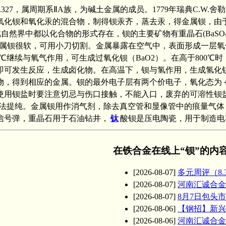
7.327，属周期系ⅡA族，为碱土金属的成员。1779年瑞典C.W
氧化钡和氧化汞的混合物，制得钡汞齐，蒸去汞，得金属钡，由于钡是用
自然界中都以化合物的形式存在，钡的主要矿物有重晶石(BaSO4
.51。金属钡很软，可用小刀切割。金属暴露在空气中，表面形成
0℃继续与氧气作用，可生成过氧化钡（BaO2）。在高于800
即可发生反应，生成卤化物。在高温下，钡与氢作用，生成氢化
物，得到相应的金属。钡的最外电子层有两个价电子，氧化态为＋
用钡盐时要注意切忌与伤口接触，不能入口，废弃的可溶性钡盐都
法提纯。金属钡用作消气剂，除去真空管和显像管中的痕量气体
信号弹，重晶石用于石油钻井，
钛
酸钡是压电陶瓷，用于制造电
在铁合金在线上“钡”的内
[2026-08-07]
多元周评（8.
[2026-08-07]
河南汇诚合金
[2026-08-07]
8月7日包头
[2026-08-06]
【钢招】新兴
[2026-08-06]
河南汇诚合金