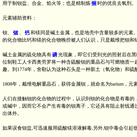
用于制钡盐、合金、焰火等；也是精制炼
铜
时的优良去氧剂。
元素辅助资料：
钡、
锶
、
钙
和镁同是碱土金属，也是地壳中含量较多的元素
的化合物比钙和镁的化合物晚些被人们认识，只是戴维把钡和
碱土金属的硫化物具有
磷
光现象，即它们受到光的照射后在黑暗
位制鞋工人卡西奥劳罗将一种含硫酸钡的重晶石与可燃物质一
趣。到1774年，舍勒认为这种石头是一种新土（氧化物）和硫酸结
1808年，戴维电解重晶石，获得金属钡，就命名为barium，
人们在接触钡的化合物的过程中，认识到钡的化合物是有毒的
或碱中，因而它不会产生有毒的钡离子，它还具有阻止射线通
出体外。
如果误食钡盐,可迅速服用硫酸镁溶液解毒,另外,钡中毒会引起