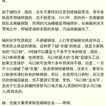
体。
由于锡怕冷，因此，在冬天要特别注意别使锡器受冻。有许多
铁器常用锡焊接的，也不能受冻。1912年，国外的一支南极探
险队去南极探险，所用的汽油桶都是用锡焊的，在南极的冰天
雪地之中，焊锡变成粉末股的灰锡，汽油就都漏光了。
锡的化学性质稳定，不易被锈蚀。人们常把锡镀在铁皮外边，
用来防止铁皮的锈蚀。这种穿了锡“衣服”的铁皮，就是大家熟
知的“马口铁”。1吨锡可以覆盖七千多平方米的铁皮，因此，
马口铁很普遍、也很便宜。马口铁最大的‘主顾”是罐头工业。
如果注意保护，马口铁可使用十多年而保持不锈。但是，一旦
不小心碰破了锡“衣服”，铁皮便很快被锈蚀，没多久，整张马
口铁便布满红棕色的铁锈斑。所以，在使用马口铁时，应注意
切勿使锡层破损，也不要因它受潮、受热。“马口铁”这名字，
是由于它是从西藏阿里部马口地方输入(英国经印度从马口输
入)而得名的。
锡，也被大量用来制造锡铜合金——青铜。