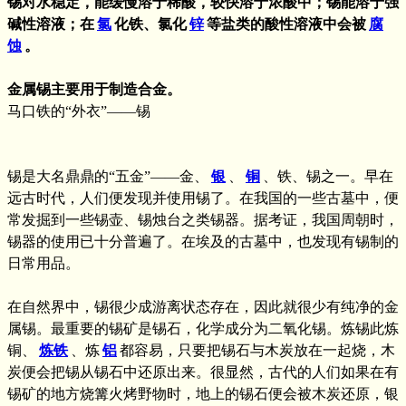
锡对水稳定，能缓慢溶于稀酸，较快溶于浓酸中；锡能溶于强
碱性溶液；在
氯
化铁、氯化
锌
等盐类的酸性溶液中会被
腐
蚀
。
金属锡主要用于制造合金。
马口铁的“外衣”——锡
锡是大名鼎鼎的“五金”——金、
银
、
铜
、铁、锡之一。早在
远古时代，人们便发现并使用锡了。在我国的一些古墓中，便
常发掘到一些锡壶、锡烛台之类锡器。据考证，我国周朝时，
锡器的使用已十分普遍了。在埃及的古墓中，也发现有锡制的
日常用品。
在自然界中，锡很少成游离状态存在，因此就很少有纯净的金
属锡。最重要的锡矿是锡石，化学成分为二氧化锡。炼锡此炼
铜、
炼铁
、炼
铝
都容易，只要把锡石与木炭放在一起烧，木
炭便会把锡从锡石中还原出来。很显然，古代的人们如果在有
锡矿的地方烧篝火烤野物时，地上的锡石便会被木炭还原，银