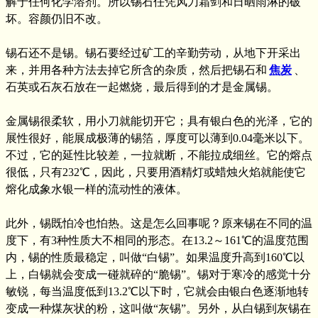
解于任何化学溶剂。所以锡石任凭风刀霜剑和日晒雨淋的破
坏。容颜仍旧不改。
锡石还不是锡。锡石要经过矿工的辛勤劳动，从地下开采出
来，并用各种方法去掉它所含的杂质，然后把锡石和
焦炭
、
石英或石灰石放在一起燃烧，最后得到的才是金属锡。
金属锡很柔软，用小刀就能切开它；具有银白色的光泽，它的
展性很好，能展成极薄的锡箔，厚度可以薄到0.04毫米以下。
不过，它的延性比较差，一拉就断，不能拉成细丝。它的熔点
很低，只有232℃，因此，只要用酒精灯或蜡烛火焰就能使它
熔化成象水银一样的流动性的液体。
此外，锡既怕冷也怕热。这是怎么回事呢？原来锡在不同的温
度下，有3种性质大不相同的形态。在13.2～161℃的温度范围
内，锡的性质最稳定，叫做“白锡”。如果温度升高到160℃以
上，白锡就会变成一碰就碎的“脆锡”。锡对于寒冷的感觉十分
敏锐，每当温度低到13.2℃以下时，它就会由银白色逐渐地转
变成一种煤灰状的粉，这叫做“灰锡”。另外，从白锡到灰锡在