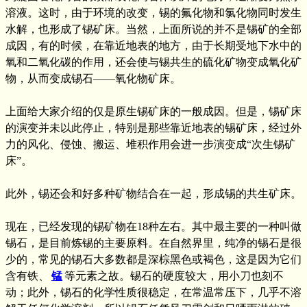
溶液。这时，由于环境的改变，锡的氟化物和氯化物同时发生
水解，也形成了锡矿床。当然，上面所说的并不是锡矿的全部
成因，有的时候，在靠近地表的地方，由于长期受地下水中的
氧和二氧化碳的作用，还会使与锡共生的硫化矿物变成氧化矿
物，从而变成锡石——氧化物矿床。
上面给大家介绍的仅是原生锡矿床的一般成因。但是，锡矿床
的演变并未以此停止，特别是那些靠近地表的锡矿床，经过外
力的风化、侵蚀、搬运、堆积作用会进一步演变成“次生锡矿
床”。
此外，锡还会和好多种矿物结合在一起，形成锡的共生矿床。
现在，已经发现的锡矿物在18种左右。其中最主要的一种叫做
锡石，是目前炼锡的主要原料。在自然界里，纯净的锡石是很
少的，常见的锡石大多数都是深棕黑色或褐色，这是因为它们
含有铁、
锰
等元素之故。锡石的硬度较大，用小刀也刻不
动；此外，锡石的化学性质很稳定，在常温常压下，几乎不溶