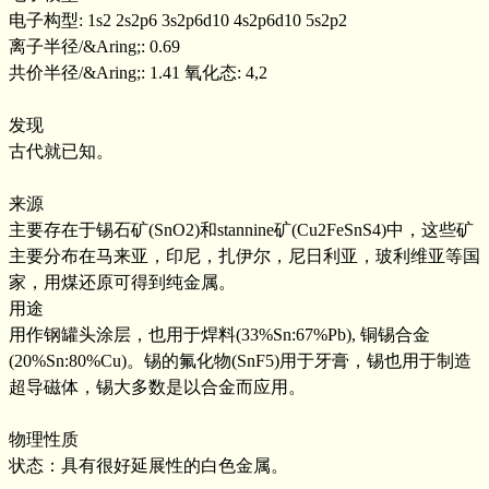
电子构型: 1s2 2s2p6 3s2p6d10 4s2p6d10 5s2p2
离子半径/&Aring;: 0.69
共价半径/&Aring;: 1.41 氧化态: 4,2
发现
古代就已知。
来源
主要存在于锡石矿(SnO2)和stannine矿(Cu2FeSnS4)中，这些矿
主要分布在马来亚，印尼，扎伊尔，尼日利亚，玻利维亚等国
家，用煤还原可得到纯金属。
用途
用作钢罐头涂层，也用于焊料(33%Sn:67%Pb), 铜锡合金
(20%Sn:80%Cu)。锡的氟化物(SnF5)用于牙膏，锡也用于制造
超导磁体，锡大多数是以合金而应用。
物理性质
状态：具有很好延展性的白色金属。