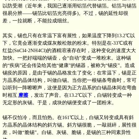
以防受潮（近年来，我国已逐渐用铝箔代替锡箔。铝箔与锡箔
很易分辨——锡箔比铝箔光亮得多)。不过，锡的延性却很
差，一拉就断，不能拉成细丝。
其实，锡也只有在常温下富有展性，如果温度下降到13.2℃以
下，它竟会逐渐变成煤灰般松散的粉末。特别是在-33℃或有
红盐(SnCl4·2NH4Cl)的酒精溶液存在时，这种变化的速度大大
加快。一把好端端的锡壶，会“自动”变成一堆粉末。这种锡
的“疾病”还会传染给其他“健康”的锡器，被称为“锡疫”。造成
锡疫的原因，是由于锡的晶格发生了变化：在常温下，锡是正
方晶系的晶体结构，叫做白锡。当你把一根锡条弯曲时，常可
以听到一阵嚓嚓声，这便是因为正方晶系的白锡晶体间在弯曲
时相互
摩擦
，发出了声音。在13.2℃以下，白锡转变成一种
无定形的灰锡。于是，成块的锡便变成了一团粉末。
锡不仅怕冷，而且怕热。在161℃以上，白锡又转变成具有斜
方晶系的晶体结构的斜方锡。斜方锡很脆，一敲就碎，展性很
差，叫做“脆锡”。白锡、灰锡、脆锡，是锡的三种同素异性