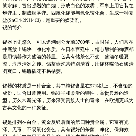
就水解，冒出强烈的白烟，形成白色的浓雾，军事上用它装在
炮弹里，制成烟雾弹。四氯化锡能与氯化铵化合，生成一种复
盐(SnCl4·2NH4Cl)，是重要的媒染剂。
锡的简介
锡器历史悠久，可以追溯到公无前3700年，古时候，人们常在
井底放上锡块，净化水质。在日本宫廷中，精心酿制的御酒都
是用锡器作为盛酒的器皿。它具有储茶色不变，盛酒冬暖夏
凉，淳厚清冽之传。锡茶壶泡茶特别清香，用锡杯喝酒石酸清
冽爽口，锡瓶插花不易枯萎。
锡器的材质是一种合金，其中纯锡含量在97%以上，不含铅的
成份，适合日常使用。锡器平和柔滑的特性，高贵典雅的造
型，历久常新光泽，历来深受贵族人士的青睐，在欧洲更成为
古典文化的一种象征。
锡是排列在白金，黄金及银后面的第四种贵金属，它富有光
泽、无毒、不易氧化变色，具有很好的杀菌、净化、保鲜效