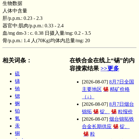
生物数据
人体中含量
肝/p.p.m.: 0.23 - 2.3
器官中:肌肉/p.p.m.: 0.33 - 2.4
血/mg dm-3 : c. 0.38 日摄入量/mg: 0.2 - 3.5
骨/p.p.m.: 1.4 人(70Kg)均体内总量/mg: 20
相关词条
：
在铁合金在线上“锡”的内
容搜索结果
>>更多
硫
锑
[2026-08-07]
8月7日全国
铕
主要地区
锡
精矿价格
锶
（↓）
锕
[2026-08-07]
8月7日烟台
铂
锦拓
锡
锭、
锡
粒报价
氧
[2026-08-07]
烟台锦拓铁
汞
合金长期供应
锡
锭、
铜
锡
粒