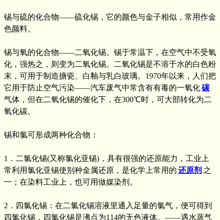
锡与硫的化合物——硫化锡，它的颜色与金子相似，常用作金
色颜料。
锡与氧的化合物——二氧化锡。锡于常温下，在空气中不受氧
化，强热之，则变为二氧化锡。二氧化锡是不溶于水的白色粉
末，可用于制造搪瓷、白釉与乳白玻璃。1970年以来，人们把
它用于防止空气污染——汽车废气中常含有有毒的一氧化
碳
气体，但在二氧化锡的催化下，在300℃时，可大部转化为二
氧化碳。
锡和氯可形成两种化合物：
1．二氯化锡(又称氯化亚锡)，具有很强的还原能力，工业上
常利用氯化亚锡使别种金属还原，是化学上常用的
还原剂
之
一；在染料工业上，也可用做媒染剂。
2．四氯化锡：在二氯化锡溶液里通入足量的氯气，便可得到
四氯化锡，四氯化锡是沸点为114的无色液体。——遇水蒸气