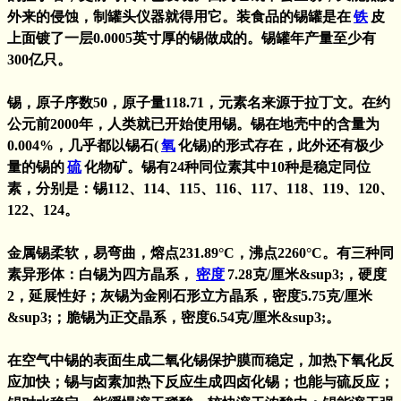
外来的侵蚀，制罐头仪器就得用它。装食品的锡罐是在
铁
皮
上面镀了一层0.0005英寸厚的锡做成的。锡罐年产量至少有
300亿只。
锡，原子序数50，原子量118.71，元素名来源于拉丁文。在约
公元前2000年，人类就已开始使用锡。锡在地壳中的含量为
0.004%，几乎都以锡石(
氧
化锡)的形式存在，此外还有极少
量的锡的
硫
化物矿。锡有24种同位素其中10种是稳定同位
素，分别是：锡112、114、115、116、117、118、119、120、
122、124。
金属锡柔软，易弯曲，熔点231.89°C，沸点2260°C。有三种同
素异形体：白锡为四方晶系，
密度
7.28克/厘米&sup3;，硬度
2，延展性好；灰锡为金刚石形立方晶系，密度5.75克/厘米
&sup3;；脆锡为正交晶系，密度6.54克/厘米&sup3;。
在空气中锡的表面生成二氧化锡保护膜而稳定，加热下氧化反
应加快；锡与卤素加热下反应生成四卤化锡；也能与硫反应；