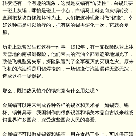
转变还有一个有趣的现象，这就是灰锡有“传染性”，白锡只要
一碰上灰锡，哪怕是碰上一小点，白锡马上就会向灰锡转变，
直到把整块白锡毁坏掉为止。人们把这种现象叫做“锡疫”。幸
好这种病是可以治疗的，把有病的锡再熔化一次，它就会复
原。
历史上就曾发生过这样一件事：1912年，有一支探险队登上冰
天雪地的南极洲探险，他们带去的汽油全部奇迹般地漏光了，
致使飞机坠落失事，探险队遭到了全军覆灭的灭顶之灾。原来
飞机的汽油桶是用锡焊接的，一场锡疫使汽油漏得无影无踪，
造成这样一场惨祸。
那么，既怕热又怕冷的锡究竟有什么用处呢？
金属锡可以用来制成各种各样的锡器和美术品，如锡壶、锡
杯、锡餐具等，我国制作的很多锡器和锡美术品自古以来就畅
销世界许多国家，深受这些国家人民的喜爱。
金属锡还可以做成锡管和锡箔，用在食品工业上，可以保证清