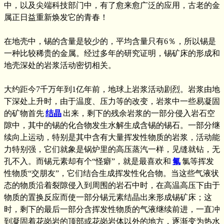
中，以及尖端科技部门中，有了愈来愈广泛的应用，古老的金
属正日益重新焕发它的青春！
在地壳中，锡的含量是较少的，平均含量只有6％，所以锡是
一种比较稀贵的金属。经过多年的研究证明，锡矿床的形成和
地壳深处的岩浆活动密切相关。
大约距今7千万年到1亿年前，地球上岩浆活动剧烈。岩浆由地
下深处上升时，由于温度、压力等的改变，岩浆中一些易凝固
的矿物首先
结晶
出来，剩下的残余岩浆的一部分侵入岩石空
隙中，其中的锡的化合物发生水解生成含锡的锡石。一部分继
续向上运动，特别是其中含有大量挥发性物质的岩浆，活动能
力特别强，它们就象是锅炉里的高压蒸汽一样，见缝就钻，无
孔不入。而锡元素却有个“怪癖”，就是最喜欢和
氟
氯等挥发
性物质“交朋友”，它们结合生成挥发性化合物。当这些气液状
态的物质沿着裂隙侵入到周围的岩石中时，在高温高压下由于
物质的置换反应而使一部分锡元素结晶出来形成锡矿床；这
时，剩下的最后一部分含挥发性物质的气液继续前进，一直冲
到凝固着花岗岩的顶部或花岗岩体以外的地方，逐渐变为热水