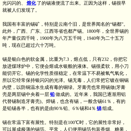
光闪闪的、
熔化
了的锡液便流了出来。正因为这样，锡很早
就被人们发现了。
我国有丰富的锡矿，特别是云南个旧，是世界闻名的“锡都”。
此外，广西、广东、江西等省也都产锡。1800年，全世界锡的
年产量仅四千吨，1900年为八万五千吨，1940年为二十五万
吨，现在已超过六十万吨。
锡是银白色的软金属，比重为7.3，熔点低，只有232，你把它
放进煤球炉中，它便会熔成水银般的液体。锡很柔软，用小刀
能切开它。锡的化学性质很稳定，在常温下不易被氧气氧化，
所以它经常保持银闪闪的光泽。锡无毒，人们常把它镀在铜锅
内壁，以防铜温水生成有毒的铜绿。牙膏壳也常用锡做(牙膏
壳是两层锡中央着一层
铅
做成的。近年来，我国已逐渐用铝
代替锡制造牙膏壳)。焊锡，也含有锡，一般含锡61％，有的
是铅锡各半，也有的是由90％铅、6％锡和4％
锑
组成。
锡在常温下富有展性。特别是在100℃时，它的展性非常好，
可以展成极薄的锡箔。平常，人们便用锡箔包装香烟、糖果，