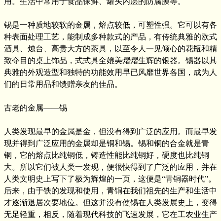
用。生活中常用于食品保鲜、罐头内层的防腐膜等。
锡是一种质地较软的金属，熔点较低，可塑性强。它可以有各
种表面处理工艺，能制成多种款式的产品，有传统典雅的欧式
酒具、烛台、高贵大方的茶具，以至令人一见倾心的花瓶和精
致夺目的桌上饰品，式式具全媲美熠熠生辉的银器。锡器以其
典雅的外观造型和独特的功能效用早已风靡世界各国，成为人
们的日常用品和馈赠亲友的佳品。
古老的金属——锡
人类发现最早的金属是金，但没有得到广泛的应用。而最早发
现并得到广泛应用的金属却是铜和锡。锡和铜的合金就是青
铜，它的熔点比纯铜低，铸造性能比纯铜好，硬度也比纯铜
大。所以它们被人类一发现，便很快得到了广泛的应用，并在
人类文明史上写下了极为辉煌的一页，这便是“青铜器时代”。
后来，由于铁的发现和使用，青铜在我们祖先的生产和生活中
才逐渐退居次要地位。但这并没有使锡在人类发展史上，变得
无足轻重，相反，随着现代科技的飞速发展，它在工农业生产