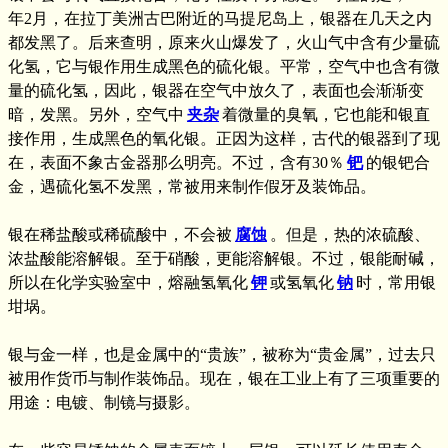
年2月，在拉丁美洲古巴附近的马提尼岛上，银器在几天之内
都发黑了。后来查明，原来火山爆发了，火山气中含有少量硫
化氢，它与银作用生成黑色的硫化银。平常，空气中也含有微
量的硫化氢，因此，银器在空气中放久了，表面也会渐渐变
暗，发黑。另外，空气中
夹杂
着微量的臭氧，它也能和银直
接作用，生成黑色的氧化银。正因为这样，古代的银器到了现
在，表面不象古金器那么明亮。不过，含有30％
钯
的银钯合
金，遇硫化氢不发黑，常被用来制作假牙及装饰品。
银在稀盐酸或稀硫酸中，不会被
腐蚀
。但是，热的浓硫酸、
浓盐酸能溶解银。至于硝酸，更能溶解银。不过，银能耐碱，
所以在化学实验室中，熔融氢氧化
钾
或氢氧化
钠
时，常用银
坩埚。
银与金一样，也是金属中的“贵族”，被称为“贵金属”，过去只
被用作货币与制作装饰品。现在，银在工业上有了三项重要的
用途：电镀、制镜与摄影。