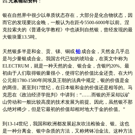
四.
元素辅助资料
：
银在自然界中很少以单质状态存在，大部分是化合物状态，因
而它的发现要比金晚，一般认为在距今5500-6000年以前。涅
克拉索夫的《普通化学教程》中也谈到自然银，曾经发现的最
大银块重13.5吨。
天然银多半是和金、贡、锑、铜或
铂
成合金，天然金几乎总
是与少量银成合金。我国古代已知的琥珀金，在英文中称为
ELECTRUM，就是一种天然的金、银合金，含银约20%。最
初由于人们取得银的量很小，使得它的价值比金还贵。在大约
公元前1780-1580年间埃及王朝的法典中规定，银的价值是金
的两倍。甚至到17世纪，在日本银和金的价值还是相等的。马
克思在《政治经济学批判》中讲到：“……而银的开采却以矿
山劳动和一般比较高度的技术发展为前提。因此，虽然银不那
么绝对稀少，但是它最初的价值却相对地大于金的价值。”
到13-14世纪，我国和欧洲都发展起灰吹法检验金、银。这也
是一种分离金、银中杂质的方法，又称烤钵冶金法。这种方法