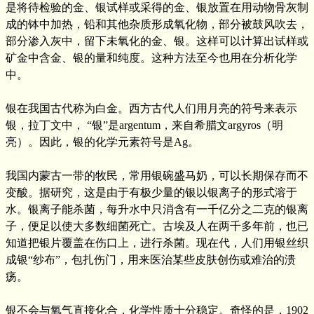
是将待检验的金、银试样或采得的金、银放置在用动物骨灰制
成的钵中加热，铅和其他杂质形成氧化物，部分被鼓风吹去，
部分渗入灰中，留下未氧化的金、银。这样可以计算出试样或
矿金中含金、银的量和纯度。这种方法至今也用在分析化学
中。
银在我国古代称为白金。西方古代人们用月亮的符号来表示
银，拉丁文中， “银”是argentum，来自希腊文argyros（明
亮）。因此，银的化学元素符号是Ag。
我国内蒙古一带的牧民，常用银碗盛马奶，可以长期保存而不
变酸。据研究，这是由于有极少量的银以银离子的形式溶于
水。银离子能杀菌，每升水中只消含有一千亿分之二克的银离
子，便足以使大多数细菌死亡。古埃及人在两千多年前，也已
知道把银片覆盖在伤口上，进行杀菌。现在代，人们用银丝织
成银“纱布”，包扎伤门，用来医治某些皮肤创伤或难治的溃
疡。
银不会与氧气直接化合，化学性质十分稳定。奇怪的是，1902