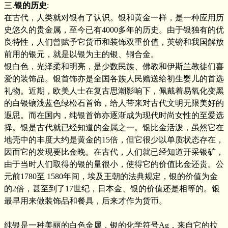
三.
银的历史
:
在古代，人类就对银有了认识。银和黄金一样，是一种应用历
史悠久的贵金属，至今已有4000多年的历史。由于银独有的优
良特性，人们曾赋予它货币和装饰双重价值，英镑和我国解放
前用的银元，就是以银为主的银、铜合金。
银白色，光泽柔和明亮，是少数民族、佛教和伊斯兰教徒们喜
爱的装饰品。银首饰亦是全国各族人民赠送给初生婴儿的首选
礼物。近期，欧美人士在复古思潮影响下，佩戴着易氧化变黑
的白银镶浅蓝色绿松石首饰，给人带来对古代文明无限美好的
遐思。而在国内，纯银首饰亦逐渐成为现代时尚女性的至爱选
择。银是古代就已经知道的金属之一。银比金活泼，虽然它在
地壳中的丰度大约是黄金的15倍，但它很少以单质状态存在，
因而它的发现要比金晚。在古代，人们就已经知道开采银矿，
由于当时人们取得的银的量很小，使得它的价值比金还贵。公
元前1780至 1580年间，埃及王朝的法典规定，银的价值为金
的2倍，甚至到了17世纪，日本金、银的价值还是相等的。银
最早用来做装饰品和餐具，后来才作为货币。
纯银是一种美丽的白色金属，银的化学符号Ag，来自它的拉