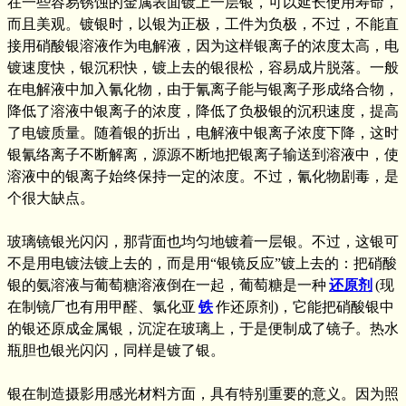
在一些容易锈蚀的金属表面镀上一层银，可以延长使用寿命，
而且美观。镀银时，以银为正极，工件为负极，不过，不能直
接用硝酸银溶液作为电解液，因为这样银离子的浓度太高，电
镀速度快，银沉积快，镀上去的银很松，容易成片脱落。一般
在电解液中加入氰化物，由于氰离子能与银离子形成络合物，
降低了溶液中银离子的浓度，降低了负极银的沉积速度，提高
了电镀质量。随着银的折出，电解液中银离子浓度下降，这时
银氰络离子不断解离，源源不断地把银离子输送到溶液中，使
溶液中的银离子始终保持一定的浓度。不过，氰化物剧毒，是
个很大缺点。
玻璃镜银光闪闪，那背面也均匀地镀着一层银。不过，这银可
不是用电镀法镀上去的，而是用“银镜反应”镀上去的：把硝酸
银的氨溶液与葡萄糖溶液倒在一起，葡萄糖是一种
还原剂
(现
在制镜厂也有用甲醛、氯化亚
铁
作还原剂)，它能把硝酸银中
的银还原成金属银，沉淀在玻璃上，于是便制成了镜子。热水
瓶胆也银光闪闪，同样是镀了银。
银在制造摄影用感光材料方面，具有特别重要的意义。因为照