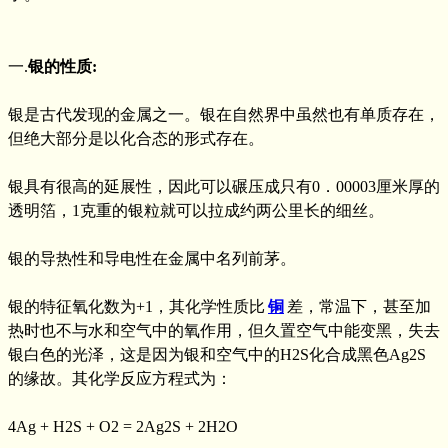
一.
银的性质:
银是古代发现的金属之一。银在自然界中虽然也有单质存在，
但绝大部分是以化合态的形式存在。
银具有很高的延展性，因此可以碾压成只有0．00003厘米厚的
透明箔，1克重的银粒就可以拉成约两公里长的细丝。
银的导热性和导电性在金属中名列前茅。
银的特征氧化数为+1，其化学性质比
铜
差，常温下，甚至加
热时也不与水和空气中的氧作用，但久置空气中能变黑，失去
银白色的光泽，这是因为银和空气中的H2S化合成黑色Ag2S
的缘故。其化学反应方程式为：
4Ag + H2S + O2 = 2Ag2S + 2H2O