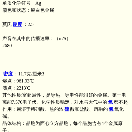
单质化学符号：Ag
颜色和状态：银白色金属
莫氏
硬度
：2.5
声音在其中的传播速率：（m/S）
2680
密度
：11.7克/厘米3
熔点：961.93℃
沸点：2213℃
其他性质:富延展性，是导热、导电性能很好的金属。第一电
离能7.576电子伏。化学性质稳定，对水与大气中的
氧
都不起
作用；易溶于稀硝酸、热的浓
硫
酸和盐酸、熔融的
氢
氧化
碱。
晶体结构：晶胞为面心立方晶胞，每个晶胞含有4个金属原
子。