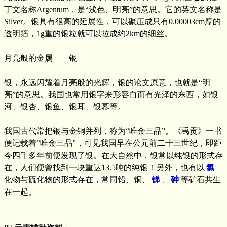
丁文名称Argentum，是“浅色、明亮”的意思。它的英文名称是
Silver。银具有很高的延展性，可以碾压成只有0.00003cm厚的
透明箔，1g重的银粒就可以拉成约2km的细丝。
月亮般的金属——银
银，永远闪耀着月亮般的光辉，银的论文原意，也就是“明
亮”的意思。我国也常用银字来形容白而有光泽的东西，如银
河、银杏、银鱼、银耳、银幕等。
我国古代常把银与金铜并列，称为“唯金三品”。《禹贡》一书
便记载着“唯金三品”，可见我国早在公元前二十三世纪，即距
今四千多年前便发现了银。在大自然中，银常以纯银的形式存
在，人们便曾找到一块重达13.5吨的纯银！另外，也有以
氯
化物与硫化物的形式存在，常同铅、铜、
锑
、
砷
等矿石共生
在一起。