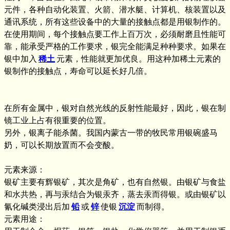
元件，各种自动化装置、火箭、潜水艇、计算机、核装置以及
通讯系统，所有这些设备中的大量的接触点都是用银制作的。
在使用期间，每个接触点要工作上百万次，必须耐磨且性能可
靠，能承受严格的工作要求，银完全能满足种种要求。如果在
银中加入
稀土
元素，性能就更加优良。用这种加稀土元素的
银制作的接触点，寿命可以延长好几倍。
在所有金属中，银对自然光线的反射性能最好，因此，银在制
镜工业上占有很重要的位置。
另外，银离子能杀菌。我国内蒙古一带的牧民常用银碗盛马
奶，可以长期放置而不会变酸。
元素来源：
银矿主要有辉银矿，其次是角矿，也有自然银。由银矿与食盐
和水共热，再与汞结合为银汞齐，蒸去汞而得银。或由银矿以
氰化碱类浸出后加
铅
或
锌
使银
沉淀
而制得。
元素用途：