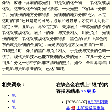
像纸、胶卷上涂着的感光剂，都是银的化合物——氯化银或溴
化银。这些银化合物对光很放感。一受光照，它们马上分解
了。光线强的地方分解得多，光线弱的地力分解很少。不过，
这时的“像”还只是隐约可见，必须经过显形，才使它明朗化并
稳定下来。显影后，再经过定影，去掉底片上未感光的多余的
氯化银或溴化银。底片上的像，与实景相反，叫做负片—光线
强的地方，氯化银或溴化银分解得多，黑色深(底片上黑色的
东西就是极细的金属银)，而光线弱的地方反而显得白一些。
在印照片时，像片的黑白与负片相反，于是便与实景的色调一
致了。现代摄影技术已能在微弱的火柴的光下、在几十分之一
到几百分之一秒中拍出非常清晰的照片。如今，全世界每年用
于电影与摄影事业的银，已达150吨。
相关词条
：
在铁合金在线上“银”的内
容搜索结果
>>更多
氩
钍
[2026-08-07]
8月7日阳新
氪
县
银
山矿富锰渣报价