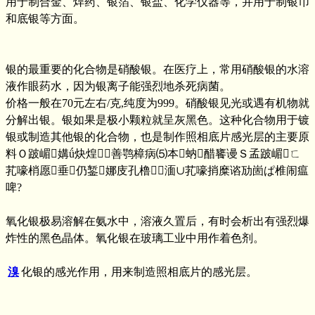
用于制合金、焊药、银箔、银盐、化学仪器等，并用于制银币
和底银等方面。
银的最重要的化合物是硝酸银。在医疗上，常用硝酸银的水溶
液作眼药水，因为银离子能强烈地杀死病菌。
价格一般在70元左右/克,纯度为999。硝酸银见光或遇有机物就
分解出银。银如果是极小颗粒就呈灰黑色。这种化合物用于镀
银或制造其他银的化合物，也是制作照相底片感光层的主要原
料Ｏ跛嵋媾ǘ炔煌善鹗樟病⑸本蚋醋饔谩Ｓ孟跛嵋ㄈ
芤嚎梢愿垂仍錾娜庋孔橹湎∪芤嚎捎糜谘劢崮ぱ椎闹瘟
啤?
氧化银极易溶解在氨水中，溶液久置后，有时会析出有强烈爆
炸性的黑色晶体。氧化银在玻璃工业中用作着色剂。
溴
化银的感光作用，用来制造照相底片的感光层。