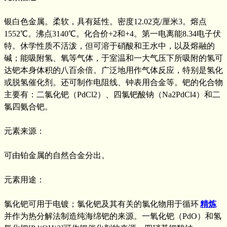
银白色金属。柔软，具有延性。密度12.02克/厘米3。熔点
1552℃。沸点3140℃。化合价+2和+4。第一电离能8.34电子伏
特。休学性质不活泼，但可溶于硝酸和王水中，以及熔融的
碱；能吸附氢、氧等气体，于室温和一大气压下所吸附的氢可
达钯本身体积的八百余倍。广泛地用作气体反应，特别是氢化
或脱氢催化剂。还可制作电阻线、钟表用合金等。钯的化合物
主要有：二氯化钯（PdCl2）、四氯钯酸钠（Na2PdCl4）和二
氯四氨合钯。
元素来源：
可由铂金属的自然合金分出。
元素用途：
氯化钯可用于电镀；氯化钯及其有关的氯化物用于循环
精炼
并作为热分解法制造纯海绵钯的来源。一氧化钯（PdO）和氢