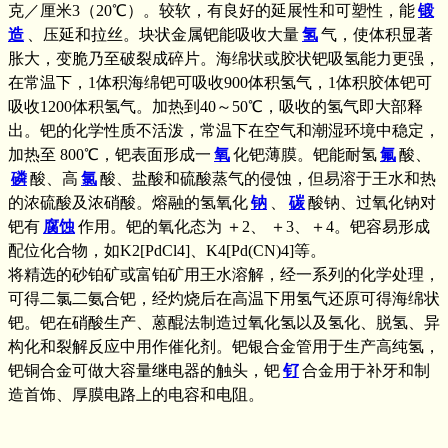
克／厘米3（20℃）。较软，有良好的延展性和可塑性，能
锻
造
、压延和拉丝。块状金属钯能吸收大量
氢
气，使体积显著
胀大，变脆乃至破裂成碎片。海绵状或胶状钯吸氢能力更强，
在常温下，1体积海绵钯可吸收900体积氢气，1体积胶体钯可
吸收1200体积氢气。加热到40～50℃，吸收的氢气即大部释
出。钯的化学性质不活泼，常温下在空气和潮湿环境中稳定，
加热至 800℃，钯表面形成一
氧
化钯薄膜。钯能耐氢
氟
酸、
磷
酸、高
氯
酸、盐酸和硫酸蒸气的侵蚀，但易溶于王水和热
的浓硫酸及浓硝酸。熔融的氢氧化
钠
、
碳
酸钠、过氧化钠对
钯有
腐蚀
作用。钯的氧化态为 ＋2、 ＋3、＋4。钯容易形成
配位化合物，如K2[PdCl4]、K4[Pd(CN)4]等。
将精选的砂铂矿或富铂矿用王水溶解，经一系列的化学处理，
可得二氯二氨合钯，经灼烧后在高温下用氢气还原可得海绵状
钯。钯在硝酸生产、蒽醌法制造过氧化氢以及氢化、脱氢、异
构化和裂解反应中用作催化剂。钯银合金管用于生产高纯氢，
钯铜合金可做大容量继电器的触头，钯
钌
合金用于补牙和制
造首饰、厚膜电路上的电容和电阻。