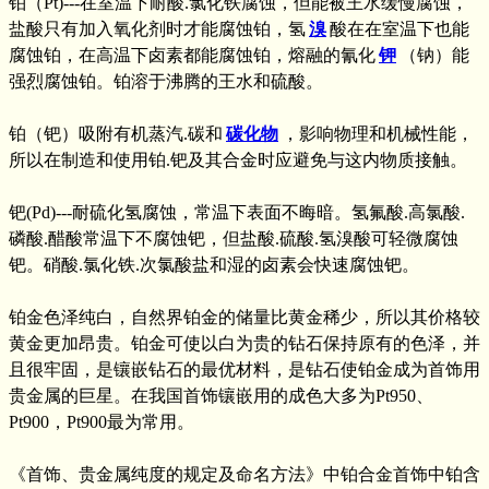
铂（Pt)---在室温下耐酸.氯化铁腐蚀，但能被王水缓慢腐蚀，
盐酸只有加入氧化剂时才能腐蚀铂，氢
溴
酸在在室温下也能
腐蚀铂，在高温下卤素都能腐蚀铂，熔融的氰化
钾
（钠）能
强烈腐蚀铂。铂溶于沸腾的王水和硫酸。
铂（钯）吸附有机蒸汽.碳和
碳化物
，影响物理和机械性能，
所以在制造和使用铂.钯及其合金时应避免与这内物质接触。
钯(Pd)---耐硫化氢腐蚀，常温下表面不晦暗。氢氟酸.高氯酸.
磷酸.醋酸常温下不腐蚀钯，但盐酸.硫酸.氢溴酸可轻微腐蚀
钯。硝酸.氯化铁.次氯酸盐和湿的卤素会快速腐蚀钯。
铂金色泽纯白，自然界铂金的储量比黄金稀少，所以其价格较
黄金更加昂贵。铂金可使以白为贵的钻石保持原有的色泽，并
且很牢固，是镶嵌钻石的最优材料，是钻石使铂金成为首饰用
贵金属的巨星。在我国首饰镶嵌用的成色大多为Pt950、
Pt900，Pt900最为常用。
《首饰、贵金属纯度的规定及命名方法》中铂合金首饰中铂含