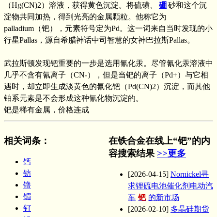
（Hg(CN)2）溶液，获得黄色沉淀。将硫磺、
硼
砂和这个沉
淀物共同加热，得到光亮的金属颗粒。他称它为
palladium（钯），元素符号定为Pd。这一词来自当时发现的小
行星Pallas，源自希腊神话中司智慧的女神巴拉斯Pallas。
武拉斯顿发现钯重要的一步是选用氰化汞。尽管氰化汞溶液中
几乎不含有氰离子（CN-），但是当钯的离子（Pd+）与它相
遇时，却立即生成淡黄色的氰化钯（Pd(CN)2）沉淀，而其他
铂系元素是不会形成这种氰化物沉淀的。
钯是稀有金属，价格连成
相关词条
：
在铁合金在线上“钯”的内
容搜索结果
>>更多
钙
钫
[2026-04-15]
Nornickel寻
镥
求锂硫电池催化剂电动汽
镅
车
钯
的新市场
钌
[2026-02-10]
多晶硅期货