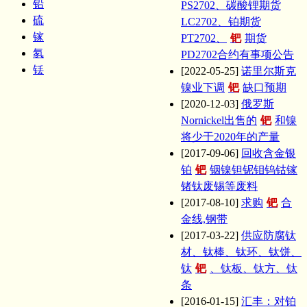
铅
PS2702、碳酸锂期货
硫
LC2702、铂期货
镓
PT2702、
钯
期货
氡
PD2702合约有事项公告
铥
[2022-05-25]
诺里尔斯克
镍业下调
钯
缺口预期
[2020-12-03]
俄罗斯
Nornickel出售的
钯
和镍
将少于2020年的产量
[2017-09-06]
回收含金银
铂
钯
铟镍钽铌钼钨钴镓
锗钛废锡等废料
[2017-08-10]
求购
钯
合
金线,钢带
[2017-03-22]
供应防腐钛
材、钛棒、钛环、钛饼、
钛
钯
、钛板、钛方、钛
条
[2016-01-15]
汇丰：对铂