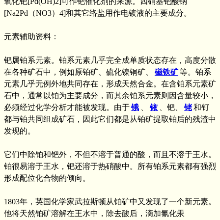
氧化钯[Pd(OH)2]可作钯催化剂的来源。四硝基钯酸钠
[Na2Pd（NO3）4]和其它络盐用作电镀液的主要成分。
元素辅助资料：
钯属铂系元素。铂系元素几乎完全成单质状态存在，高度分散
在各种矿石中，例如原铂矿、硫化镍铜矿、
磁铁矿
等。铂系
元素几乎无例外地共同存在，形成天然合金。在含铂系元素矿
石中，通常以铂为主要成分，而其余铂系元素则因含量较小，
必须经过化学分析才能被发现。由于
锇
、
铱
、钯、
铑
和钌
都与铂共同组成矿石，因此它们都是从铂矿提取铂后的残渣中
发现的。
它们中除铂和钯外，不但不溶于普通的酸，而且不溶于王水。
铂很易溶于王水，钯还溶于热硝酸中。所有铂系元素都有强烈
形成配位化合物的倾向。
1803年，英国化学家武拉斯顿从铂矿中又发现了一个新元素。
他将天然铂矿溶解在王水中，除去酸后，滴加氰化汞