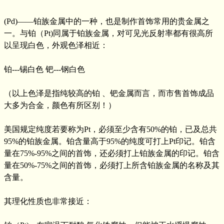
(Pd)——铂族金属中的一种，也是制作首饰常用的贵金属之
一。与铂（Pt)同属于铂族金属，对可见光反射率都有很高所
以呈现白色，外观色泽相近：
铂---锡白色 钯---钢白色
（以上色泽是指纯较高的铂 、钯金属而言，而市售首饰成品
大多为合金，颜色有所区别！）
美国规定纯度若要称为Pt，必须至少含有50%的铂，已及总共
95%的铂族金属。铂含量高于95%的纯度可打上Pt印记。铂含
量在75%-95%之间的首饰，还必须打上铂族金属的印记。铂含
量在50%-75%之间的首饰，必须打上所含铂族金属的名称及其
含量。
其理化性质也非常接近：