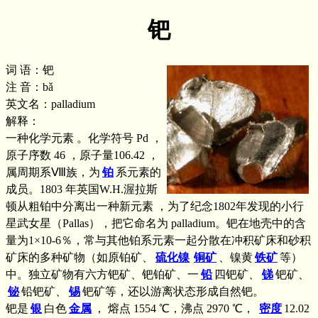
钯
词 语：钯
注 音：bǎ
英文名：palladium
解释：
一种化学元素 。化学符号 Pd ，
原子序数 46 ，原子量106.42 ，
属周期系Ⅷ族，为
铂
系元素的
成员。1803 年英国W.H.渥拉斯
顿从粗铂中分离出一种新元素 ，为了纪念1802年发现的小行
星武女星（Pallas），把它命名为 palladium。钯在地壳中的含
量为1×10-6％，常与其他铂系元素一起分散在冲积矿床和砂积
矿床的多种矿物（如原铂矿、
硫化镍
铜矿
、镍黄
铁矿
等）
中。独立矿物有六方钯矿、钯铂矿、一
铅
四钯矿、
锑
钯矿、
铋
铅钯矿、
锡
钯矿等，还以游离状态形成自然钯。
钯是
银
白色
金属
， 熔点 1554 ℃，沸点 2970 ℃，
密度
12.02