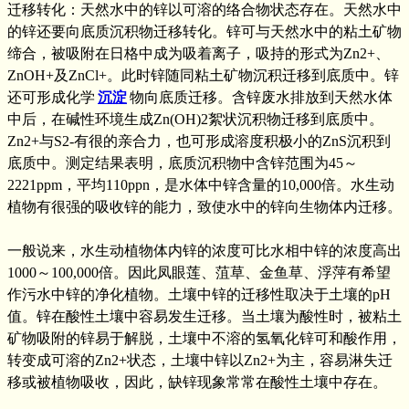
迁移转化：天然水中的锌以可溶的络合物状态存在。天然水中
的锌还要向底质沉积物迁移转化。锌可与天然水中的粘土矿物
缔合，被吸附在日格中成为吸着离子，吸持的形式为Zn2+、
ZnOH+及ZnCl+。此时锌随同粘土矿物沉积迁移到底质中。锌
还可形成化学
沉淀
物向底质迁移。含锌废水排放到天然水体
中后，在碱性环境生成Zn(OH)2絮状沉积物迁移到底质中。
Zn2+与S2-有很的亲合力，也可形成溶度积极小的ZnS沉积到
底质中。测定结果表明，底质沉积物中含锌范围为45～
2221ppm，平均110ppn，是水体中锌含量的10,000倍。水生动
植物有很强的吸收锌的能力，致使水中的锌向生物体内迁移。
一般说来，水生动植物体内锌的浓度可比水相中锌的浓度高出
1000～100,000倍。因此凤眼莲、菹草、金鱼草、浮萍有希望
作污水中锌的净化植物。土壤中锌的迁移性取决于土壤的pH
值。锌在酸性土壤中容易发生迁移。当土壤为酸性时，被粘土
矿物吸附的锌易于解脱，土壤中不溶的氢氧化锌可和酸作用，
转变成可溶的Zn2+状态，土壤中锌以Zn2+为主，容易淋失迁
移或被植物吸收，因此，缺锌现象常常在酸性土壤中存在。