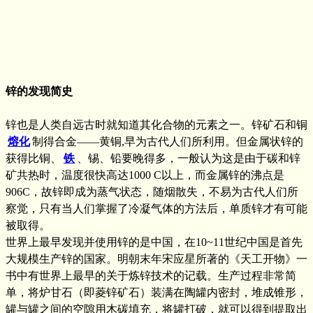
锌的发现简史
锌也是人类自远古时就知道其化合物的元素之一。锌矿石和铜
熔化
制得合金——黄铜,早为古代人们所利用。但金属状锌的
获得比铜、
铁
、锡、铅要晚得多，一般认为这是由于碳和锌
矿共热时，温度很快高达1000 C以上，而金属锌的沸点是
906C，故锌即成为蒸气状态，随烟散失，不易为古代人们所
察觉，只有当人们掌握了冷凝气体的方法后，单质锌才有可能
被取得。
世界上最早发现并使用锌的是中国，在10~11世纪中国是首先
大规模生产锌的国家。明朝末年宋应星所著的《天工开物》一
书中有世界上最早的关于炼锌技术的记载。生产过程非常简
单，将炉甘石（即菱锌矿石）装满在陶罐内密封，堆成锥形，
罐与罐之间的空隙用木碳填充，将罐打破，就可以得到提取出