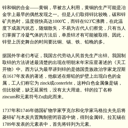
锌和铜的合金——黄铜，早被古人利用，黄铜的生产可能是冶
金学上最早的偶然发现之一。但是人们取得锌比较晚，碳和锌
矿共热时，温度很快高达1000℃，而锌在923℃沸腾，在此温
度下成蒸汽状态，随烟散失，不易为古代人们察觉，只有当人
们掌握了冷凝气体的方法后，单质锌才有可能被取得。因此，
锌登上历史舞台的时间要比铜、锡、铁、铅晚的多。
据国外学者们考证，我国古代劳动人民首先生产出锌。我国制
取锌的方法讲述最清楚的出现在明朝末年宋应星著述的《天工
开物》中。西方认为最早讲到锌的是德国贵族政治学家龙涅斯
在1617年发表的著述，他叙述在熔铅的炉壁上出现白色的金
属，工人们称它为 zinck或conterfeht，这种白色金属像是锡，
但比较硬，缺乏延展性，没有太大用途。锌的拉丁名称
zincum和元素符号Zn由此而来。
1737年和1746年德国矿物学家亨克尔和化学家马格拉夫先后将
菱锌矿与木炭共置陶制密闭容器中烧，得到金属锌。拉瓦锡在
1789年发表的元素表中，首先将锌列为元素。