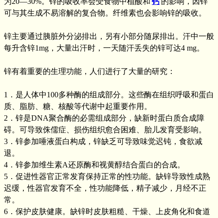
为20—30%。锌的吸收率会受食物中植酸和
钙
的影响，因锌
可与其生成不易溶解的复合物。纤维素也会影响锌的吸收。
锌主要通过胰脏外分泌排出，另有小部分随尿排出。汗中一般
每升含锌1mg，大量出汗时，一天随汗丢失的锌可达4 mg。
锌有着重要的生理功能，人们进行了大量的研究：
1．是人体中100多种酶的组成部分。这些酶在组织呼吸和蛋白
质、脂肪、糖、核酸等代谢中起重要作用。
2．锌是DNA聚合酶的必需组成部分，缺新时蛋白质合成障
碍。可导致侏儒症、损伤组织愈合困难、胎儿发育受影响。
3．锌参加唾液蛋白构成，锌缺乏可导致味觉迟钝，食欲减
退。
4．锌参加维生素A还原酶和视黄醇结合蛋白的合成。
5．促进性器官正常发育保持正常的性功能。缺锌导致性成熟
迟缓，性器官发育不全，性功能降低，精子减少，月经不正
常。
6．保护皮肤健康。缺锌时皮肤粗糙、干燥、上皮角化和食道