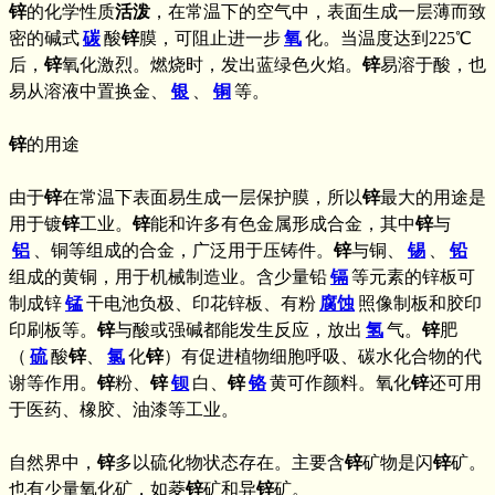
锌
的化学性质
活泼
，在常温下的空气中，表面生成一层薄而致
密的碱式
碳
酸
锌
膜，可阻止进一步
氧
化。当温度达到225℃
后，
锌
氧化激烈。燃烧时，发出蓝绿色火焰。
锌
易溶于酸，也
易从溶液中置换金、
银
、
铜
等。
锌
的用途
由于
锌
在常温下表面易生成一层保护膜，所以
锌
最大的用途是
用于镀
锌
工业。
锌
能和许多有色金属形成合金，其中
锌
与
铝
、铜等组成的合金，广泛用于压铸件。
锌
与铜、
锡
、
铅
组成的黄铜，用于机械制造业。含少量铅
镉
等元素的锌板可
制成锌
锰
干电池负极、印花锌板、有粉
腐蚀
照像制板和胶印
印刷板等。
锌
与酸或强碱都能发生反应，放出
氢
气。
锌
肥
（
硫
酸
锌
、
氯
化
锌
）有促进植物细胞呼吸、碳水化合物的代
谢等作用。
锌
粉、
锌
钡
白、
锌
铬
黄可作颜料。氧化
锌
还可用
于医药、橡胶、油漆等工业。
自然界中，
锌
多以硫化物状态存在。主要含
锌
矿物是闪
锌
矿。
也有少量氧化矿，如菱
锌
矿和异
锌
矿。