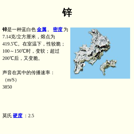
锌
锌
是一种蓝白色
金属
。
密度
为
7.14克/立方厘米，熔点为
419.5℃。在室温下，性较脆；
100～150℃时，变软；超过
200℃后，又变脆。
声音在其中的传播速率：
（m/S）
3850
莫氏
硬度
：2.5