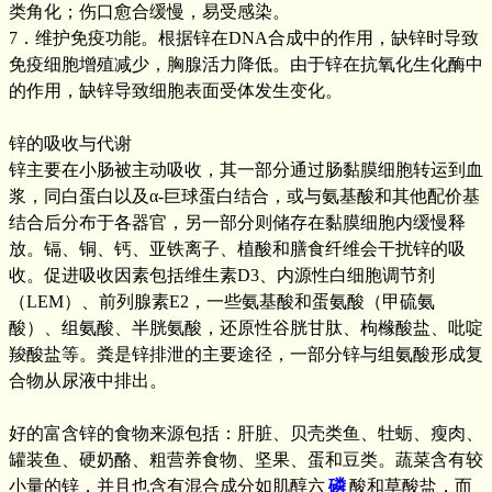
类角化；伤口愈合缓慢，易受感染。
7．维护免疫功能。根据锌在DNA合成中的作用，缺锌时导致
免疫细胞增殖减少，胸腺活力降低。由于锌在抗氧化生化酶中
的作用，缺锌导致细胞表面受体发生变化。
锌的吸收与代谢
锌主要在小肠被主动吸收，其一部分通过肠黏膜细胞转运到血
浆，同白蛋白以及α-巨球蛋白结合，或与氨基酸和其他配价基
结合后分布于各器官，另一部分则储存在黏膜细胞内缓慢释
放。镉、铜、钙、亚铁离子、植酸和膳食纤维会干扰锌的吸
收。促进吸收因素包括维生素D3、内源性白细胞调节剂
（LEM）、前列腺素E2，一些氨基酸和蛋氨酸（甲硫氨
酸）、组氨酸、半胱氨酸，还原性谷胱甘肽、枸橼酸盐、吡啶
羧酸盐等。粪是锌排泄的主要途径，一部分锌与组氨酸形成复
合物从尿液中排出。
好的富含锌的食物来源包括：肝脏、贝壳类鱼、牡蛎、瘦肉、
罐装鱼、硬奶酪、粗营养食物、坚果、蛋和豆类。蔬菜含有较
小量的锌，并且也含有混合成分如肌醇六
磷
酸和草酸盐，而