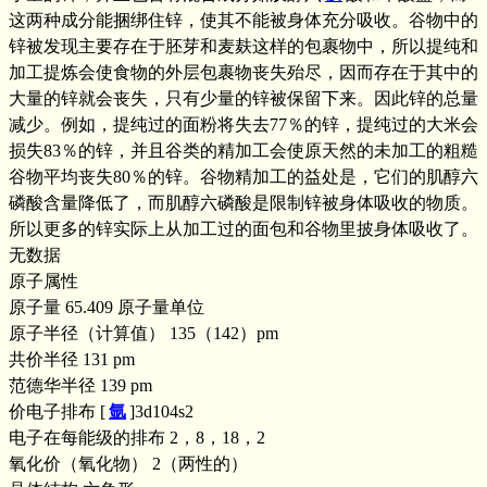
这两种成分能捆绑住锌，使其不能被身体充分吸收。谷物中的
锌被发现主要存在于胚芽和麦麸这样的包裹物中，所以提纯和
加工提炼会使食物的外层包裹物丧失殆尽，因而存在于其中的
大量的锌就会丧失，只有少量的锌被保留下来。因此锌的总量
减少。例如，提纯过的面粉将失去77％的锌，提纯过的大米会
损失83％的锌，并且谷类的精加工会使原天然的未加工的粗糙
谷物平均丧失80％的锌。谷物精加工的益处是，它们的肌醇六
磷酸含量降低了，而肌醇六磷酸是限制锌被身体吸收的物质。
所以更多的锌实际上从加工过的面包和谷物里披身体吸收了。
无数据
原子属性
原子量 65.409 原子量单位
原子半径（计算值） 135（142）pm
共价半径 131 pm
范德华半径 139 pm
价电子排布 [
氩
]3d104s2
电子在每能级的排布 2，8，18，2
氧化价（氧化物） 2（两性的）