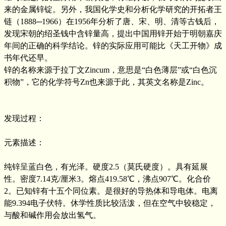
来的金属锌锭。另外，我国化学史和分析化学研究的开拓者王
链（1888─1966）在1956年分析了唐、宋、明、清等古钱后，
发现宋朝的绍圣钱中含锌量高，提出中国用锌开始于明朝嘉庆
年间的正确的科学结论。锌的实际应用可能比《天工开物》成
书年代还早。
锌的名称来源于拉丁文Zincum，意思是“白色薄层”或“白色沉
积物”，它的化学符号Zn也来源于此，其英文名称是Zinc。
发现过程：
元素描述：
纯锌呈蓝白色，有光泽。硬度2.5（莫氏硬度）。具有延展
性。密度7.14克/厘米3。熔点419.58℃，沸点907℃。化合价
2。已知锌有十五个同位素。是很好的导热体和导电体。电离
能9.394电子伏特。休学性质比较活泼，但在空气中较稳定，
与酸和碱作用会放出氢气。