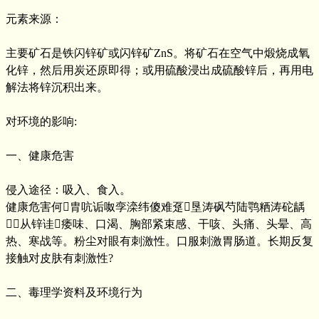
元素来源：
主要矿石是铁闪锌矿或闪锌矿ZnS。将矿石在空气中煅烧成氧
化锌，然后用炭还原即得；或用硫酸浸出成硫酸锌后，再用电
解法将锌沉积出来。
对环境的影响:
一、健康危害
侵入途径：吸入、食入。
健康危害何胄吭诟呶孪滦纬傻难趸垦涛砜芍陆鹗粞涛砣龋
⒆从锌诖痿味、口渴、胸部紧束感、干咳、头痛、头晕、高
热、寒战等。粉尘对眼有刺激性。口服刺激胃肠道。长期反复
接触对皮肤有刺激性?
二、毒理学资料及环境行为