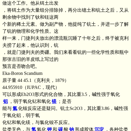
做这个工作。他从铒土出发
，将铒土作为大量组分排除掉，再分出镱土和钪土之后，又从
剩余物中找到了钬和铥这两
个新的稀土元素。做为副产物，他提纯了钪土，并进一步了解
了钪的物理和化学性质。这
样一来，门捷列夫放出的漂流瓶沉睡了十年之后，终于被克利
夫捞了起来，他认识到，钪
，就是门捷列夫的类硼。我们来看看钪的一些化学性质和瓶中
那张古旧的羊皮纸上写过的
预言是否吻合吧。
Eka-Boron Scandium
原子量 44 45.1（克利夫，1879）
44.955910（IUPAC，现代）
可以形成Eb2O3形式的化合物，其比重3.5，碱性强于氧化
铝
，弱于氧化钇和氧化
镁
；是否
能与
氯
化铵反应还是疑问。钪土Sc2O3，其比重3.86，碱性强
于氧化铝，弱于氧
化钇和氧化镁，与氯化铵不反应。
盐类无色，与
氢
氧化
钾
和
碳
酸
钠
形成胶体
沉淀
，各种盐类