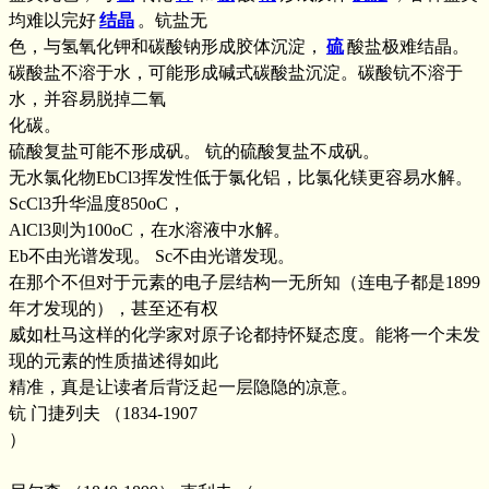
均难以完好
结晶
。钪盐无
色，与氢氧化钾和碳酸钠形成胶体沉淀，
硫
酸盐极难结晶。
碳酸盐不溶于水，可能形成碱式碳酸盐沉淀。碳酸钪不溶于
水，并容易脱掉二氧
化碳。
硫酸复盐可能不形成矾。 钪的硫酸复盐不成矾。
无水氯化物EbCl3挥发性低于氯化铝，比氯化镁更容易水解。
ScCl3升华温度850oC，
AlCl3则为100oC，在水溶液中水解。
Eb不由光谱发现。 Sc不由光谱发现。
在那个不但对于元素的电子层结构一无所知（连电子都是1899
年才发现的），甚至还有权
威如杜马这样的化学家对原子论都持怀疑态度。能将一个未发
现的元素的性质描述得如此
精准，真是让读者后背泛起一层隐隐的凉意。
钪 门捷列夫 （1834-1907
）