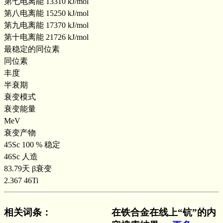
第七电离能 13310 kJ/mol
第八电离能 15250 kJ/mol
第九电离能 17370 kJ/mol
第十电离能 21726 kJ/mol
最稳定的同位素
同位素
丰度
半衰期
衰变模式
衰变能量
MeV
衰变产物
45Sc 100 % 稳定
46Sc 人造
83.79天 β衰变
2.367 46Ti
相关词条
：
在铁合金在线上“钪”的内