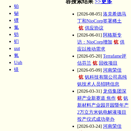
容搜索结果
>>更多
铂
铋
[2026-08-05]
洛克希德马
镤
丁和NioCorp签署稀土
氯
钪
供应协议
钫
[2026-06-01]
阿格斯专
钔
访：NioCorp增加
钪
供
uut
应以推动需求
氧
[2026-05-20]
Terrafame评
Uuh
估芬兰
钪
回收项目
镁
[2026-05-09]
河南荣佳
钪
钒科技有限公司高纯
钒技术人员招聘信息
[2026-03-31]
龙佰集团深
耕产业新赛道 焦作
钪
钒
新材料产业园开园暨年产
2万立方米钒电解液项目
投产仪式成功举办
[2026-03-24]
河南荣佳