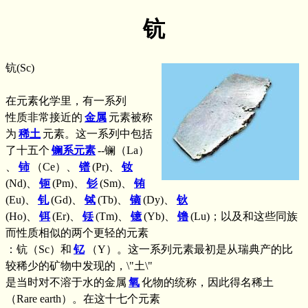
钪
钪(Sc)
在元素化学里，有一系列
性质非常接近的
金属
元素被称
为
稀土
元素。这一系列中包括
了十五个
镧系元素
--镧（La）
、
铈
（Ce）、
镨
(Pr)、
钕
(Nd)、
钷
(Pm)、
钐
(Sm)、
铕
(Eu)、
钆
(Gd)、
铽
(Tb)、
镝
(Dy)、
钬
(Ho)、
铒
(Er)、
铥
(Tm)、
镱
(Yb)、
镥
(Lu)；以及和这些同族
而性质相似的两个更轻的元素
：钪（Sc）和
钇
（Y）。这一系列元素最初是从瑞典产的比
较稀少的矿物中发现的，\"土\"
是当时对不溶于水的金属
氧
化物的统称，因此得名稀土
（Rare earth）。在这十七个元素