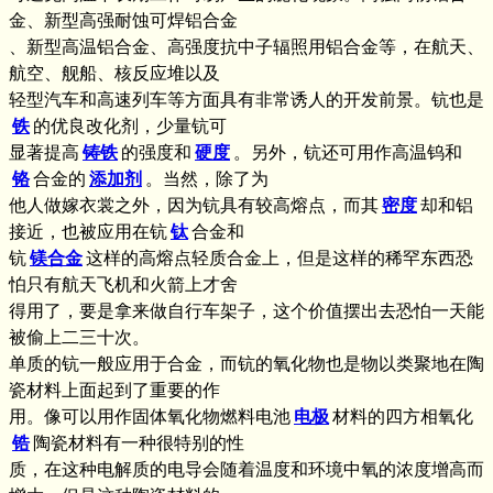
金、新型高强耐蚀可焊铝合金
、新型高温铝合金、高强度抗中子辐照用铝合金等，在航天、
航空、舰船、核反应堆以及
轻型汽车和高速列车等方面具有非常诱人的开发前景。钪也是
铁
的优良改化剂，少量钪可
显著提高
铸铁
的强度和
硬度
。另外，钪还可用作高温钨和
铬
合金的
添加剂
。当然，除了为
他人做嫁衣裳之外，因为钪具有较高熔点，而其
密度
却和铝
接近，也被应用在钪
钛
合金和
钪
镁合金
这样的高熔点轻质合金上，但是这样的稀罕东西恐
怕只有航天飞机和火箭上才舍
得用了，要是拿来做自行车架子，这个价值摆出去恐怕一天能
被偷上二三十次。
单质的钪一般应用于合金，而钪的氧化物也是物以类聚地在陶
瓷材料上面起到了重要的作
用。像可以用作固体氧化物燃料电池
电极
材料的四方相氧化
锆
陶瓷材料有一种很特别的性
质，在这种电解质的电导会随着温度和环境中氧的浓度增高而