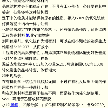
增大。但是这种陶瓷材料的
晶体结构本身不能稳定存在，不具有工业价值；必须要在其中
掺杂一些能够将这种结构固
定下来的物质才能够保持原有的性质。掺入6-10%的氧化钪就
好像混凝土结构一样，让氧
化锆能够稳定在四方形的晶格上。还有像给高强度，耐高温的
工程陶瓷材料
氮
化硅做增密
剂和稳定剂。氧化钪作为增密剂，可以在细小颗粒的边缘生成
难熔相Sc2Si2O7，从而减小
工程陶瓷的高温变形性，与添加其它氧化物相比能更好改善氮
化硅的高温机械性能。在高
温反应堆核燃料中UO2加入少量Sc2O3可避免因UO2向U3O8
转化发生的晶格转变、体积增大
和出现裂纹。
在有机化学上钪也并非默默无闻，不过在有机反应里面钪的作
用虽然同样是一种调料，却
和在无机材料里面用于掺杂不同，而是被作为催化剂使用。
Sc2O3可用于乙醇或异丙醇脱
水和
脱氧
、乙酸分解，由CO和H2制乙烯等等中。含Sc2O3的