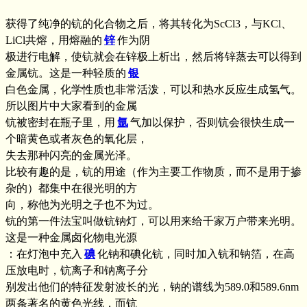
获得了纯净的钪的化合物之后，将其转化为ScCl3，与KCl、
LiCl共熔，用熔融的
锌
作为阴
极进行电解，使钪就会在锌极上析出，然后将锌蒸去可以得到
金属钪。这是一种轻质的
银
白色金属，化学性质也非常活泼，可以和热水反应生成氢气。
所以图片中大家看到的金属
钪被密封在瓶子里，用
氩
气加以保护，否则钪会很快生成一
个暗黄色或者灰色的氧化层，
失去那种闪亮的金属光泽。
比较有趣的是，钪的用途（作为主要工作物质，而不是用于掺
杂的）都集中在很光明的方
向，称他为光明之子也不为过。
钪的第一件法宝叫做钪钠灯，可以用来给千家万户带来光明。
这是一种金属卤化物电光源
：在灯泡中充入
碘
化钠和碘化钪，同时加入钪和钠箔，在高
压放电时，钪离子和钠离子分
别发出他们的特征发射波长的光，钠的谱线为589.0和589.6nm
两条著名的黄色光线，而钪