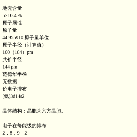
地壳含量
5×10-4 %
原子属性
原子量
44.955910 原子量单位
原子半径（计算值）
160（184）pm
共价半径
144 pm
范德华半径
无数据
价电子排布
[氩]3d14s2
晶体结构：晶胞为六方晶胞。
电子在每能级的排布
2，8，9，2