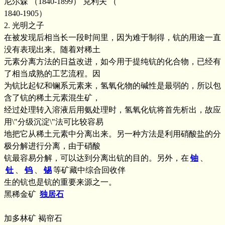
尼尔森 （1840-1899） 克利夫 （
1840-1905）
2. 光明之子
在被发现后相当长一段时间里，因为难于制得，钪的用途一直
没有表现出来。随着对稀土
元素分离方法的日益改进，如今用于提纯钪的化合物，已经有
了相当成熟的工艺流程。因
为钪比起钇和镧系元素来，氢氧化物的碱性是最弱的，所以包
含了钪的稀土元素混生矿，
经过处理转入溶液后用氨处理时，氢氧化钪将首先析出，故应
用\"分级沉淀\"法可比较容易
地把它从稀土元素中分离出来。另一种方法是利用硝酸盐的分
极分解进行分离，由于硝酸
钪最容易分解，可以达到分离出钪的目的。另外，在
铀
、
钍
、
钨
、
锡
等矿藏中综合回收伴
生的钪也是钪的重要来源之一。
黑稀金矿
独居石
加多林矿 褐帘石