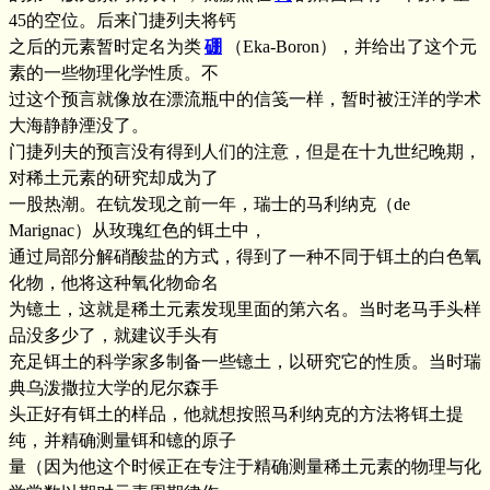
45的空位。后来门捷列夫将钙
之后的元素暂时定名为类
硼
（Eka-Boron），并给出了这个元
素的一些物理化学性质。不
过这个预言就像放在漂流瓶中的信笺一样，暂时被汪洋的学术
大海静静湮没了。
门捷列夫的预言没有得到人们的注意，但是在十九世纪晚期，
对稀土元素的研究却成为了
一股热潮。在钪发现之前一年，瑞士的马利纳克（de
Marignac）从玫瑰红色的铒土中，
通过局部分解硝酸盐的方式，得到了一种不同于铒土的白色氧
化物，他将这种氧化物命名
为镱土，这就是稀土元素发现里面的第六名。当时老马手头样
品没多少了，就建议手头有
充足铒土的科学家多制备一些镱土，以研究它的性质。当时瑞
典乌泼撒拉大学的尼尔森手
头正好有铒土的样品，他就想按照马利纳克的方法将铒土提
纯，并精确测量铒和镱的原子
量（因为他这个时候正在专注于精确测量稀土元素的物理与化