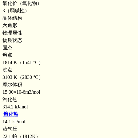
氧化价（氧化物）
3（弱碱性）
晶体结构
六角形
物理属性
物质状态
固态
熔点
1814 K（1541 °C）
沸点
3103 K（2830 °C）
摩尔体积
15.00×10-6m3/mol
汽化热
314.2 kJ/mol
熔化热
14.1 kJ/mol
蒸气压
22.1 帕（1812K）