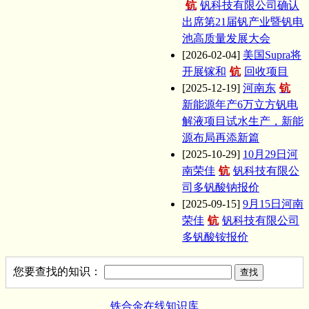
钪
钒科技有限公司确认
出席第21届钒产业暨钒电
池高质量发展大会
[2026-02-04]
美国Supra将
开展镓和
钪
回收项目
[2025-12-19]
河南东
钪
新能源年产6万立方钒电
解液项目试水生产，新能
源布局再添新篇
[2025-10-29]
10月29日河
南荣佳
钪
钒科技有限公
司多钒酸钠报价
[2025-09-15]
9月15日河南
荣佳
钪
钒科技有限公司
多钒酸铵报价
您要查找的知识：
铁合金在线知识库