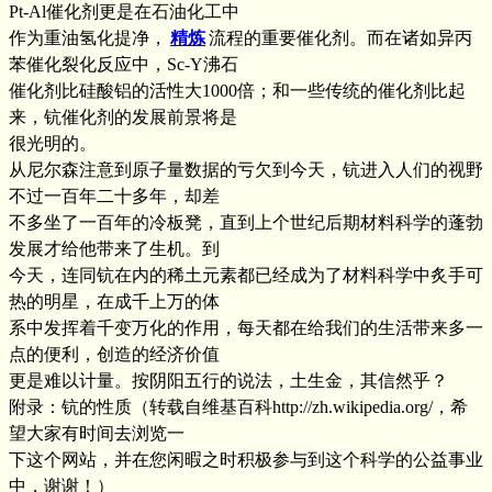
Pt-Al催化剂更是在石油化工中
作为重油氢化提净，
精炼
流程的重要催化剂。而在诸如异丙
苯催化裂化反应中，Sc-Y沸石
催化剂比硅酸铝的活性大1000倍；和一些传统的催化剂比起
来，钪催化剂的发展前景将是
很光明的。
从尼尔森注意到原子量数据的亏欠到今天，钪进入人们的视野
不过一百年二十多年，却差
不多坐了一百年的冷板凳，直到上个世纪后期材料科学的蓬勃
发展才给他带来了生机。到
今天，连同钪在内的稀土元素都已经成为了材料科学中炙手可
热的明星，在成千上万的体
系中发挥着千变万化的作用，每天都在给我们的生活带来多一
点的便利，创造的经济价值
更是难以计量。按阴阳五行的说法，土生金，其信然乎？
附录：钪的性质（转载自维基百科http://zh.wikipedia.org/，希
望大家有时间去浏览一
下这个网站，并在您闲暇之时积极参与到这个科学的公益事业
中，谢谢！）