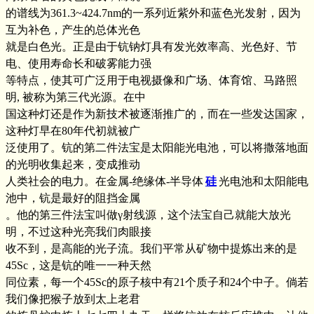
的谱线为361.3~424.7nm的一系列近紫外和蓝色光发射，因为
互为补色，产生的总体光色
就是白色光。正是由于钪钠灯具有发光效率高、光色好、节
电、使用寿命长和破雾能力强
等特点，使其可广泛用于电视摄像和广场、体育馆、马路照
明, 被称为第三代光源。在中
国这种灯还是作为新技术被逐渐推广的，而在一些发达国家，
这种灯早在80年代初就被广
泛使用了。钪的第二件法宝是太阳能光电池，可以将撒落地面
的光明收集起来，变成推动
人类社会的电力。在金属-绝缘体-半导体
硅
光电池和太阳能电
池中，钪是最好的阻挡金属
。他的第三件法宝叫做γ射线源，这个法宝自己就能大放光
明，不过这种光亮我们肉眼接
收不到，是高能的光子流。我们平常从矿物中提炼出来的是
45Sc，这是钪的唯一一种天然
同位素，每一个45Sc的原子核中有21个质子和24个中子。倘若
我们像把猴子放到太上老君