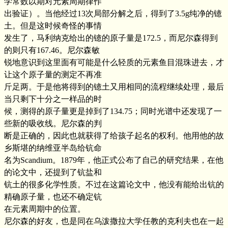
学常数以期对元素周期律作
出验证）。当他经过13次局部分解之后，得到了3.5g纯净的镱
土。但是这时候奇怪的事情
发生了，马利纳克给出的镱的原子量是172.5，而尼尔森得到
的则只有167.46。尼尔森敏
锐地意识到这里面有可能是什么轻质的元素鱼目混珠进去，才
让这个原子量的测定不再准
斤足两。于是他将得到的镱土又用相同的流程继续处理，最后
当只剩下十分之一样品的时
候，测得的原子量更是掉到了134.75；同时光谱中还发现了一
些新的吸收线。尼尔森的判
断是正确的，因此也就获得了给孩子起名的权利。他用他的故
乡斯堪的纳维亚半岛给钪命
名为Scandium。1879年，他正式公布了自己的研究结果，在他
的论文中，还提到了钪盐和
钪土的很多化学性质。不过在这篇论文中，他没有能给出钪的
精确原子量，也还不确定钪
在元素周期中的位置。
尼尔森的好友，也是同在乌泼撒拉大学任教的克利夫也在一起