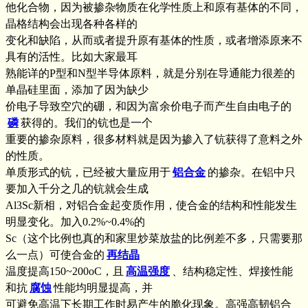
他化合物，因为被掺杂物质在化学性质上和原有基体的不同，
晶格结构会出现各种各样的
变化和缺陷，从而或者提升原有基体的性质，或者增添原来不
具有的活性。比如大家最耳
熟能详的P型和N型半导体原料，就是分别在导通能力很差的
单晶硅里面，添加了因为缺少
价电子导致空穴的硼，和因为富余价电子而产生自由电子的
磷
获得的。我们的钪也是一个
重要的掺杂原料，很多材料就是因为掺入了钪获得了意料之外
的性质。
单质形式的钪，已经被大量应用于
铝合金
的掺杂。在铝中只
要加入千分之几的钪就会生成
Al3Sc新相，对铝合金起变质作用，使合金的结构和性能发生
明显变化。加入0.2%~0.4%的
Sc（这个比例也真的和家里炒菜放盐的比例差不多，只需要那
么一点）可使合金的
再结晶
温度提高150~200oC，且
高温强度
、结构稳定性、焊接性能
和抗
腐蚀
性能均明显提高，并
可避免高温下长期工作时易产生的脆化现象。高强高韧铝合