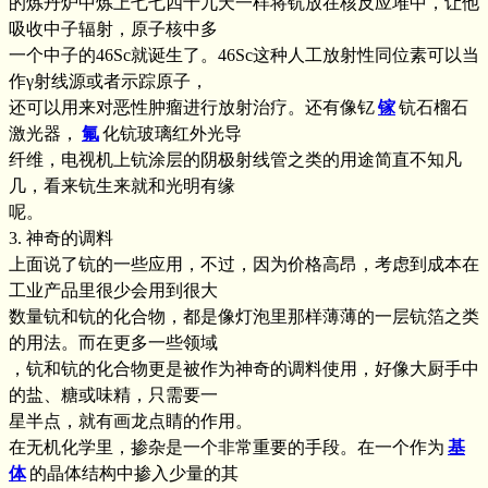
的炼丹炉中炼上七七四十九天一样将钪放在核反应堆中，让他
吸收中子辐射，原子核中多
一个中子的46Sc就诞生了。46Sc这种人工放射性同位素可以当
作γ射线源或者示踪原子，
还可以用来对恶性肿瘤进行放射治疗。还有像钇
镓
钪石榴石
激光器，
氟
化钪玻璃红外光导
纤维，电视机上钪涂层的阴极射线管之类的用途简直不知凡
几，看来钪生来就和光明有缘
呢。
3. 神奇的调料
上面说了钪的一些应用，不过，因为价格高昂，考虑到成本在
工业产品里很少会用到很大
数量钪和钪的化合物，都是像灯泡里那样薄薄的一层钪箔之类
的用法。而在更多一些领域
，钪和钪的化合物更是被作为神奇的调料使用，好像大厨手中
的盐、糖或味精，只需要一
星半点，就有画龙点睛的作用。
在无机化学里，掺杂是一个非常重要的手段。在一个作为
基
体
的晶体结构中掺入少量的其