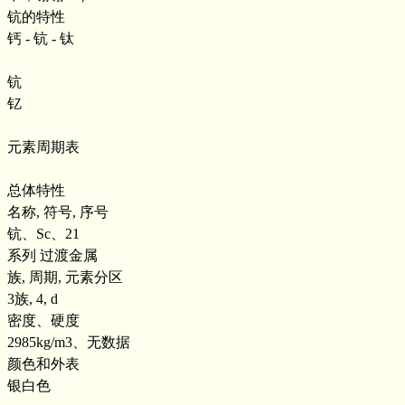
钪的特性
钙 - 钪 - 钛
钪
钇
元素周期表
总体特性
名称, 符号, 序号
钪、Sc、21
系列 过渡金属
族, 周期, 元素分区
3族, 4, d
密度、硬度
2985kg/m3、无数据
颜色和外表
银白色