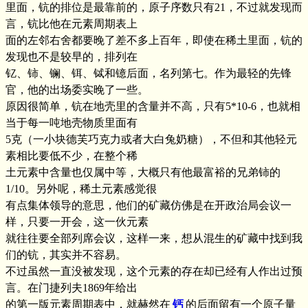
里面，钪的排位是最靠前的，原子序数只有21，不过就发现而
言，钪比他在元素周期表上
面的左邻右舍都要晚了差不多上百年，即使在稀土里面，钪的
发现也不是较早的，排列在
钇、铈、镧、铒、铽和镱后面，名列第七。作为最轻的先锋
官，他的出场委实晚了一些。
原因很简单，钪在地壳里的含量并不高，只有5*10-6，也就相
当于每一吨地壳物质里面有
5克（一小块德芙巧克力或者大白兔奶糖），不但和其他轻元
素相比要低不少，在整个稀
土元素中含量也仅属中等，大概只有他最富裕的兄弟铈的
1/10。另外呢，稀土元素感觉很
有点集体领导的意思，他们的矿藏仿佛是在开政治局会议一
样，只要一开会，这一伙元素
就往往要全部列席会议，这样一来，想从混生的矿藏中找到我
们的钪，其实并不容易。
不过虽然一直没被发现，这个元素的存在却已经有人作出过预
言。在门捷列夫1869年给出
的第一版元素周期表中，就赫然在
钙
的后面留有一个原子量