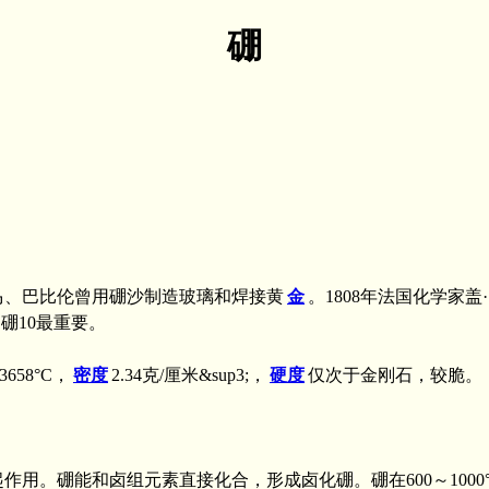
硼
、罗马、巴比伦曾用硼沙制造玻璃和焊接黄
金
。1808年法国化学家
中硼10最重要。
58°C，
密度
2.34克/厘米&sup3;，
硬度
仅次于金刚石，较脆。
作用。硼能和卤组元素直接化合，形成卤化硼。硼在600～1000