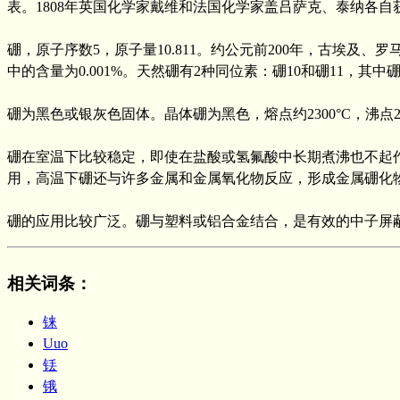
表。1808年英国化学家戴维和法国化学家盖吕萨克、泰纳各自获得
硼，原子序数5，原子量10.811。约公元前200年，古埃及
中的含量为0.001%。天然硼有2种同位素：硼10和硼11，其中
硼为黑色或银灰色固体。晶体硼为黑色，熔点约2300°C，沸点255
硼在室温下比较稳定，即使在盐酸或氢氟酸中长期煮沸也不起作用。
用，高温下硼还与许多金属和金属氧化物反应，形成金属硼化
硼的应用比较广泛。硼与塑料或铝合金结合，是有效的中子屏
相关词条
：
铼
Uuo
铥
锇