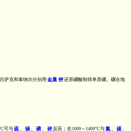
盖·吕萨克和泰纳尔分别用
金属
钾
还原硼酸制得单质硼。硼在地
°C可与
硫
、
锡
、
磷
、
砷
反应；在1000～1400°C与
氮
、
碳
、