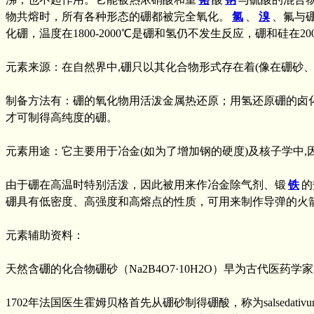
物共熔时，所有各种形态的硼都被完全氧化。
氯
、
溴
、氟与
化硼，温度在1800-2000℃是硼和氢仍不发生反应，硼和硅
元素来源：在自然界中,硼只以其化合物形式存在着(像在硼砂、
制备方法有：硼的氧化物用活泼金属热还原；用氢还原硼的卤
才可制得高纯度的硼。
元素用途：它主要用于冶金(如为了增加钢的硬度)及核子学中,
由于硼在高温时特别活泼，因此被用来作冶金除气剂、锻
铁
的
硼具有低密度、高强度和高熔点的性质，可用来制作导弹的火
元素辅助资料：
天然含硼的化合物硼砂（Na2B4O7·10H2O）早为古代医
1702年法国医生霍姆贝格首先从硼砂制得硼酸，称为salsed