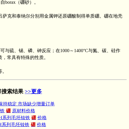
borax（硼砂）。
家盖·吕萨克和泰纳尔分别用金属钾还原硼酸制得单质硼。硼在地壳
与硫、锡、磷、砷反应；在1000～1400°C与氮、碳、硅作
质，常具有特殊的性质。
等。
容搜索结果
>>更多
保持稳定 市场缺少增量订单
钕铁
硼
原材料价格
AH系列毛坯钕铁
硼
价格
EH系列毛坯钕铁
硼
价格