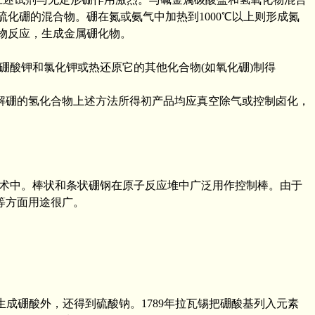
硫化硼的混合物。硼在氮或氨气中加热到1000℃以上则形成氮
化物反应，生成金属硼化物。
氟硼酸钾和氯化钾或热还原它的其他化合物(如氧化硼)制得
解硼的氢化合物上述方法所得初产品均应真空除气或控制卤化，
术中。棒状和条状硼钢在原子反应堆中广泛用作控制棒。由于
等方面用途很广。
用除生成硼酸外，还得到硫酸钠。1789年拉瓦锡把硼酸基列入元素