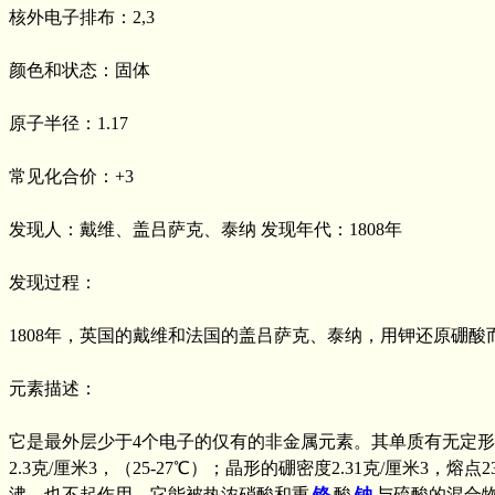
核外电子排布：2,3
颜色和状态：固体
原子半径：1.17
常见化合价：+3
发现人：戴维、盖吕萨克、泰纳 发现年代：1808年
发现过程：
1808年，英国的戴维和法国的盖吕萨克、泰纳，用钾还原硼酸
元素描述：
它是最外层少于4个电子的仅有的非金属元素。其单质有无定
2.3克/厘米3，（25-27℃）；晶形的硼密度2.31克/厘米
沸，也不起作用。它能被热浓硝酸和重
铬
酸
钠
与硫酸的混合