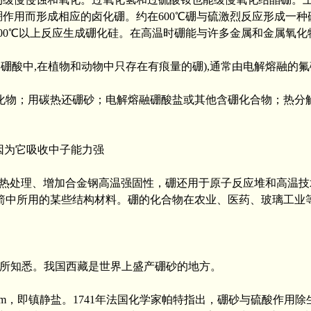
硼作用而形成相应的卤化硼。约在600℃硼与硫激烈反应形成一种
在2000℃以上反应生成硼化硅。在高温时硼能与许多金属和金属氧
硼酸中,在植物和动物中只存在有痕量的硼),通常由电解熔融的
化物；用碳热还硼砂；电解熔融硼酸盐或其他含硼化合物；热分
因为它吸收中子能力强
热处理、增加合金钢高温强固性，硼还用于原子反应堆和高温技
箭中所用的某些结构材料。硼的化合物在农业、医药、玻璃工业
药学家所知悉。我国西藏是世界上盛产硼砂的地方。
ativum，即镇静盐。1741年法国化学家帕特指出，硼砂与硫酸作