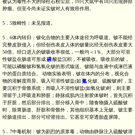
被认为毒性不大的绿柱石粉尘后，19只大鼠中有18只出现肺部
肿瘤。但至今尚未证实铍对人有致癌作用。
5．5致畸性：未见报道。
5．6体内转归：铍化合物的主要入体途径为呼吸道。铍不能经
完整皮肤侵入；但经创伤表皮入体的铍量比经无创伤表皮要大
50倍。经口进入的铍吸收率很低，一般均＜1％。大部分可溶
性铍盐在肠道可形成
磷
酸盐沉积，不被吸收。吸收后的铍，
可能以磷酸铍和氢氧化铍的形式输送。铍能与血液中或淋巴液
中的蛋白质结合。 动物实验表明，铍在体内的分布，视化合
物的溶解度而异。吸入可溶性铍盐(如
氟
化铍、硫酸铍)时，主
要沉积于骨骼系统；而吸入不溶性铍盐(如氧化铍)时，则主要
滞留于上呼吸道和肺脏；静脉或肌内注射胶体铍时，首先沉积
于肝脏，然后部分排出，部分移入骨中；随食物摄入硫酸铍
时，除胃肠道、肝脏和骨骼外，其他组织基本上无铍。铍主要
经肠道排出，部分可经肾排出。它甚至可穿透胎盘屏障。
5．7中毒机制：铍为剧烈的原浆毒，动物由静脉注入硫酸铍溶