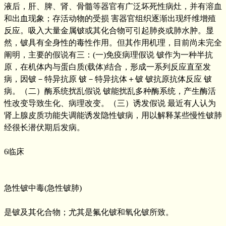
液后，肝、脾、肾、骨髓等器官有广泛坏死性病灶，并有溶血
和出血现象；存活动物的受损 害器官组织逐渐出现纤维增殖
反应。吸入大量金属铍或其化合物可引起肺炎或肺水肿。显
然，铍具有全身性的毒性作用。但其作用机理，目前尚未完全
阐明，主要的假说有三：(一)免疫病理假说 铍作为一种半抗
原，在机体内与蛋白质(载体)结合，形成一系列反应直至发
病，因铍－特异抗原 铍－特异抗体＋铍 铍抗原抗体反应 铍
病。（二）酶系统扰乱假说 铍能扰乱多种酶系统，产生酶活
性改变导致生化、病理改变。（三）诱发假说 最近有人认为
肾上腺皮质功能失调能诱发隐性铍病，用以解释某些慢性铍肺
经很长潜伏期后发病。
6临床
急性铍中毒(急性铍肺)
是铍及其化合物；尤其是氟化铍和氧化铍所致。