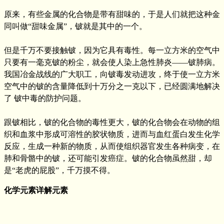
原来，有些金属的化合物是带有甜味的，于是人们就把这种金
同叫做“甜味金属”，铍就是其中的一个。
但是千万不要接触铍，因为它具有毒性。每一立方米的空气中
只要有一毫克铍的粉尘，就会使人染上急性肺炎——铍肺病。
我国冶金战线的广大职工，向铍毒发动进攻，终于使一立方米
空气中的铍的含量降低到十万分之一克以下，已经圆满地解决
了 铍中毒的防护问题。
跟铍相比，铍的化合物的毒性更大，铍的化合物会在动物的组
织和血浆中形成可溶性的胶状物质，进而与血红蛋白发生化学
反应，生成一种新的物质，从而使组织器官发生各种病变，在
肺和骨骼中的铍，还可能引发癌症。铍的化合物虽然甜，却
是“老虎的屁股”，千万摸不得。
化学元素详解元素