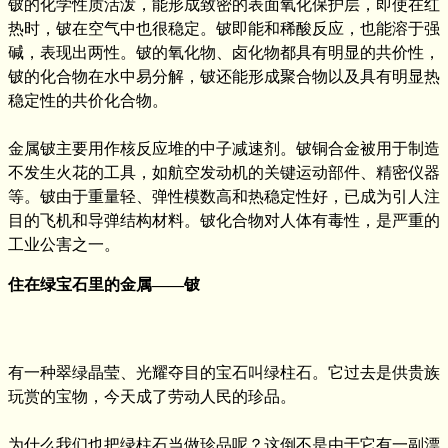
铍的化学性质活泼，能形成致密的表面氧化保护层，即使在红
热时，铍在空气中也很稳定。铍即能和稀酸反应，也能溶于强
碱，表现出两性。铍的氧化物、卤化物都具有明显的共价性，
铍的化合物在水中易分解，铍还能形成聚合物以及具有明显热
稳定性的共价化合物。
金属铍主要用作核反应堆的中子减速剂。铍铜合金被用于制造
不发生火花的工具，如航空发动机的关键运动部件、精密仪器
等。铍由于重量轻、弹性模数高和热稳定性好，已成为引人注
目的飞机和导弹结构材料。铍化合物对人体有毒性，是严重的
工业公害之一。
住在绿宝石里的金属——铍
有一种翠绿晶莹、光耀夺目的宝石叫绿柱石。它过去是供贵族
玩赏的宝物，今天成了劳动人民的珍品。
为什么我们也把绿柱石当做珍品呢？这倒不是由于它有一副漂