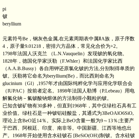
pi
铍
beryllium
元素符号Be，钢灰色金属,在元素周期表中属ⅡA族，原子序数
4，原子量9.01218，密排六方晶体，常见化合价为+2。
1798年法国人沃克兰 （L.N.Vauquelin）发现铍的氧化物。
1828年，德国化学家沃勒（F.Whler）和法国化学家比西
（A.A.B.Bussy）各自用钾还原氯化铍的方法,分别制得单质的
铍。沃勒将它命名为beryllium(Be)，而比西则命名为
glucinium（Gl）,1957年才由国际纯粹化学与应用化学联合会
（IUPAC）按前者定名。1898年法国人勒博（P.Lebeau）用电
解氟化钠－氟铍酸钠熔体的方法制得小颗粒的铍。
已知含铍矿物有30多种，但直到1968年，其中仅绿柱石具有工
业价值。绿柱石是一种铍铝硅酸盐，其通式为3BeOAlO6SiO,
理论上含BeO近14％。实际上BeO含量一般为9～13％;主要产
于巴西、阿根廷、印度、南非等。中国新疆、江西等地也出
产。1968年开始使用含水硅铍石 [BeSiO(OH)]制铍。含水硅铍