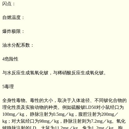
闪点：
自燃温度：
爆炸极限：
油水分配系数：
4危险性
与水反应生成氢氧化铍，与稀硝酸反应生成氧化铍。
5毒理
全身性毒物。毒性的大小，取决于入体途径、不同铍化合物的
理化性质及实验动物的种类。例如硫酸铍LD50对小鼠经口为
100mg／kg， 静脉注射为0.5mg／kg，腹腔注射为200mg／
kg；对大鼠经口为98mg／kg，静脉注射则为7.2mg／kg。氧化
铍静脉注射的LD，大鼠为11.2mg／kg，兔为1_2mg／kg，狗