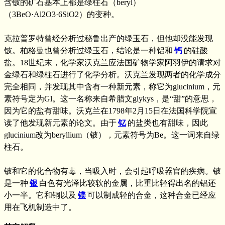
含铍的矿石基本上都是绿柱石（beryl）
（3BeO·Al2O3·6SiO2）的变种。
克拉普罗特曾经分析过秘鲁出产的绿玉石，但他却没能发现
铍。柏格曼也曾分析过绿玉石，结论是一种铝和
钙
的硅酸
盐。18世纪末，化学家沃克兰应法国矿物学家阿羽伊的请求对
金绿石和绿柱石进行了化学分析。沃克兰发现两者的化学成分
完全相同，并发现其中含有一种新元素，称它为glucinium，元
素符号定为Gl。这一名称来自希腊文glykys，是“甜”的意思，
因为它的盐有甜味。沃克兰在1798年2月15日在法国科学院宣
读了他发现新元素的论文。由于
钇
的盐类也有甜味，因此
glucinium改为beryllium（铍），元素符号为Be。这一词来自绿
柱石。
铍和它的化合物有毒，当吸入时，会引起呼吸器官的疾病。铍
是一种
银
白色有光泽比较软的金属，比重比轻得出名的铝还
小一半。它和铜以及
镁
可以制成轻的合金，这种合金已经应
用在飞机制造中了。