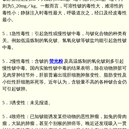
则为5_20mg／kg。一般而言，可溶性铍的毒性大，难溶性的
毒性小；静脉注入时毒性最大，呼吸道次之，经口及经皮毒性
最小。
5．1急性毒性：引起急性或慢性铍中毒，与铍化合物的种类有
关。例如低温炼制的氧化铍、氢氧化铍等铍盐均能引起急性铍
中毒。
5．2慢性毒性：含铍的
荧光粉
及高温炼制的氧化铍则多引起
慢性铍中毒。国内实验性铍中毒的结果表明，除在动物肺脏可
见肉芽肿结节外，肝脏普遍出现肝细胞肿胀变性、脂肪变性及
小灶性肝细胞坏死等。近年认为，含较量不高的各种铍合金仍
可引起铍肺。
5．3诱变性：未见报道。
5．4致癌性：已知铍能诱发某些动物的恶性肿瘤，如兔的骨肉
瘤，大鼠的肺瘤，甚至个别猴的肺癌等。晚近还发现吸入一贯