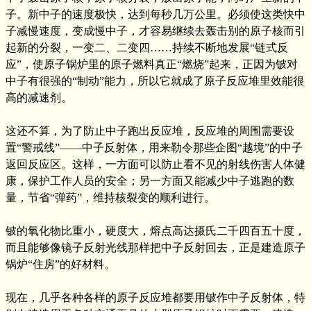
子。新中子的速度极快，达到每秒几万公里。必须使这类快中
子减慢速度，变成慢中子，才容易继续去轰击别的原子核而引
起新的分裂，一变二、二变四……持续不断地发展“链式反
应”，使原子锅炉里的原子燃料真正“燃烧”起来，正因为铍对
中子有很强的“制动”能力，所以它就成了原子反应堆里效能很
高的减速剂。
这还不算，为了防止中子跑出反应堆，反应堆的周围需要设
置“警戒线”——中子反射体，用来勒令那些企图“越境”的中子
返回反应区。这样，一方面可以防止看不见的射线伤害人体健
康，保护工作人员的安全；另一方面又能减少中子逃跑的数
量，节省“弹药”，维持核裂变的顺利进行。
铍的氧化物比重小，硬度大，熔点高达摄氏二千四百五十度，
而且能够像镜子反射光线那样把中子反射回去，正是建造原子
锅炉“住房”的好材料。
现在，几乎各种各样的原子反应堆都要用铍作中子反射体，特