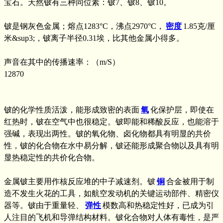
宝石。天然铍有三种同位素：铍7、铍8、铍10。
铍是钢灰色金属；熔点1283°C，沸点2970°C，
密度
1.85克/厘
米&sup3;，铍离子半径0.31埃，比其他金属小得多。
声音在其中的传播速率：（m/S）
12870
铍的化学性质活泼，能形成致密的表面
氧
化保护层，即使在
红热时，铍在空气中也很稳定。铍即能和稀酸反应，也能溶于
强碱，表现出两性。铍的氧化物、卤化物都具有明显的共价
性，铍的化合物在水中易分解，铍还能形成聚合物以及具有明
显热稳定性的共价化合物。
金属铍主要用作核反应堆的中子减速剂。铍
铜
合金被用于制
造不发生火花的工具，如航空发动机的关键运动部件、精密仪
器等。铍由于重量轻、
弹性
模数高和热稳定性好，已成为引
人注目的飞机和导弹结构材料。铍化合物对人体有毒性，是严