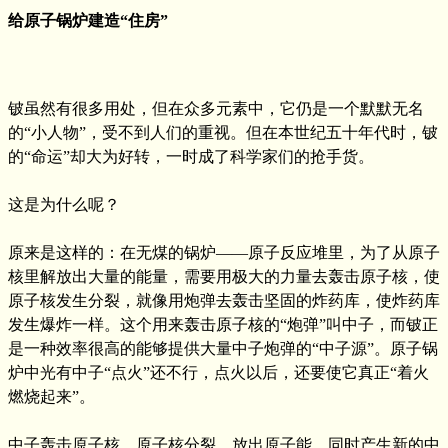
给原子锅炉建造“住房”
铍虽然有很多用处，但在众多元素中，它仍是一个默默无名
的“小人物”，受不到人们的重视。但在本世纪五十年代时，铍
的“命运”却大为好转，一时成了科学家们的抢手货。
这是为什么呢？
原来是这样的：在无煤的锅炉——原子反应堆里，为了从原子
核里解放出大量的能量，需要用极大的力量去轰击原子核，使
原子核发生分裂，就像用炮弹去轰击坚固的炸药库，使炸药库
发生爆炸一样。这个用来轰击原子核的“炮弹”叫中子，而铍正
是一种效率很高的能够提供大量中子炮弹的“中子源”。原子锅
炉中光有中子“点火”还不行，点火以后，还要使它真正“着火
燃烧起来”。
中子轰击原子核，原子核分裂，放出原子能，同时产生新的中