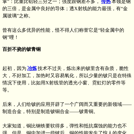
掌”：比重比铝轻三分之一；强度跟钢差不多，
传热
本领是钢
的三倍，是金属中良好的导体；透X射线的能力最强，有“金
属玻璃”之称。
曾有这么多优异的性能，怪不得人们称誉它是“轻金属中的
钢”哩！
百折不挠的铍青铜
起初，因为
冶炼
技术不过关，炼出来的铍里含有杂质，脆性
大，不好加工，加热时又容易氧化，所以少量的铍只是在特殊
情况下使用，比如用X射线管的透光小窗、霓虹灯的零件等
等。
后来，人们给铍的应用开辟了一个广阔而又重要的新领域——
制造合金，特别是制造铍铜合金——铍青铜。
大家知道，铜比钢铁要软得多，弹性和抵抗腐蚀的能力也不
强。但是，铜中加进一些铍后，铜的性能发生了惊人的变化。