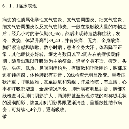
6．1．1临床表现
病变的性质属化学性支气管炎、支气管周围炎、细支气管炎、
细支气管周围炎以及支气管肺炎。一般在接触较大量的毒物之
后，经几小时的潜伏期(3_6h)，然后出现铸造热样症状，发
冷、发烧、体温升高到39_40，并有头痛、无力、全身酸痛、
胸部紧迫感和咳嗽。数小时后，患者全身大汗，体温降至正
常，其他症状亦好转。继之有数日以至2周左右的症状缓解
期，随后出现以呼吸道为主的征象。轻者全身不适、疲乏、头
昏、头痛、低热、鼻咽刺痒灼热，有咳嗽和呼吸困难，胸部压
迫和钝痛感，体检肺部有罗音，X线检查无明显改变。重者症
状严重，呼吸困难，甚至缺氧和紫组，阵发呛咳，有血痰，心
率和呼吸都增速，全身情况恶化，肺部满布明显罗音，胸部X
线检查可见肺门阴影扩大，两肺野甚至出现弥散的对称绒毛状
的浸润阴影，恢复期则阴影界限逐渐清楚，呈播散性结节病
变，可持续3_4个月，逐渐吸收。
铍