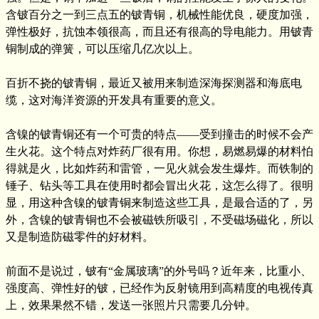
含铍百分之一到三点五的铍青铜，机械性能优良，硬度加强，
弹性极好，抗蚀本领很高，而且还有很高的导电能力。用铍青
铜制成的弹簧，可以压缩几亿次以上。
百折不挠的铍青铜，最近又被用来制造深海探测器和海底电
缆，这对海洋资源的开发具有重要的意义。
含镍的铍青铜还有一个可贵的特点——受到撞击的时候不会产
生火花。这个特点对炸药厂很有用。你想，易燃易爆的材料怕
得就是火，比如炸药和雷管，一见火就会发生爆炸。而铁制的
锤子、钻头等工具在使用时都会冒出火花，这怎么得了。很明
显，用这种含镍的铍青铜来制造这些工具，是最合适的了，另
外，含镍的铍青铜也不会被磁铁所吸引，不受磁场磁化，所以
又是制造防磁零件的好材料。
前面不是说过，铍有“金属玻璃”的外号吗？近年来，比重小、
强度高、弹性好的铍，已经作为反射镜用到高精度的电视传真
上，效果果然不错，发送一张照片只需要几分钟。