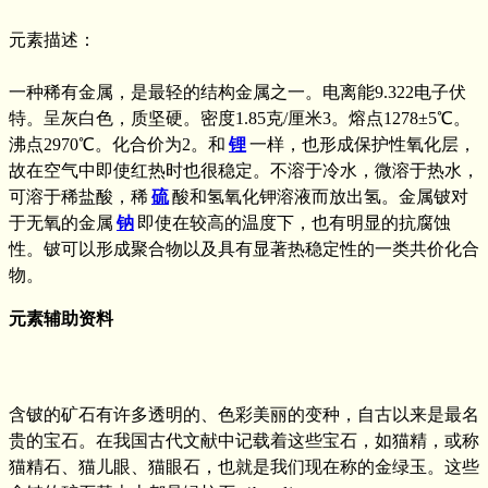
元素描述：
一种稀有金属，是最轻的结构金属之一。电离能9.322电子伏
特。呈灰白色，质坚硬。密度1.85克/厘米3。熔点1278±5℃。
沸点2970℃。化合价为2。和
锂
一样，也形成保护性氧化层，
故在空气中即使红热时也很稳定。不溶于冷水，微溶于热水，
可溶于稀盐酸，稀
硫
酸和氢氧化钾溶液而放出氢。金属铍对
于无氧的金属
钠
即使在较高的温度下，也有明显的抗腐蚀
性。铍可以形成聚合物以及具有显著热稳定性的一类共价化合
物。
元素辅助资料
含铍的矿石有许多透明的、色彩美丽的变种，自古以来是最名
贵的宝石。在我国古代文献中记载着这些宝石，如猫精，或称
猫精石、猫儿眼、猫眼石，也就是我们现在称的金绿玉。这些