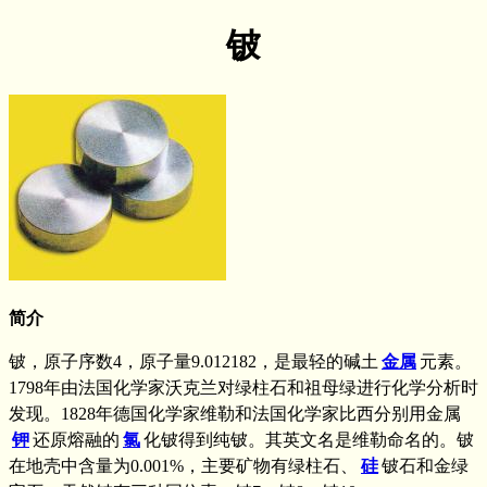
铍
简介
铍，原子序数4，原子量9.012182，是最轻的碱土
金属
元素。
1798年由法国化学家沃克兰对绿柱石和祖母绿进行化学分析时
发现。1828年德国化学家维勒和法国化学家比西分别用金属
钾
还原熔融的
氯
化铍得到纯铍。其英文名是维勒命名的。铍
在地壳中含量为0.001%，主要矿物有绿柱石、
硅
铍石和金绿