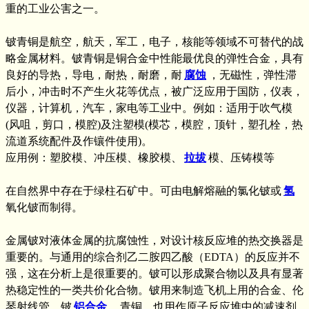
重的工业公害之一。
铍青铜是航空，航天，军工，电子，核能等领域不可替代的战
略金属材料。铍青铜是铜合金中性能最优良的弹性合金，具有
良好的导热，导电，耐热，耐磨，耐
腐蚀
，无磁性，弹性滞
后小，冲击时不产生火花等优点，被广泛应用于国防，仪表，
仪器，计算机，汽车，家电等工业中。例如：适用于吹气模
(风咀，剪口，模腔)及注塑模(模芯，模腔，顶针，塑孔栓，热
流道系统配件及作镶件使用)。
应用例：塑胶模、冲压模、橡胶模、
拉拔
模、压铸模等
在自然界中存在于绿柱石矿中。可由电解熔融的氯化铍或
氢
氧化铍而制得。
金属铍对液体金属的抗腐蚀性，对设计核反应堆的热交换器是
重要的。与通用的综合剂乙二胺四乙酸（EDTA）的反应并不
强，这在分析上是很重要的。铍可以形成聚合物以及具有显著
热稳定性的一类共价化合物。铍用来制造飞机上用的合金、伦
琴射线管、铍
铝合金
、青铜。也用作原子反应堆中的减速剂