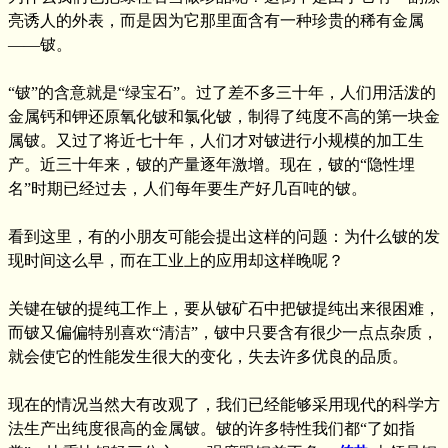
亮诱人的外表，而是因为它那里面含有一种珍贵的稀有金属
——铍。
“铍”的含意就是“绿宝石”。过了差不多三十年，人们用活泼的
金属钙和钾还原氧化铍和氯化铍，制得了纯度不高的第一块金
属铍。又过了将近七十年，人们才对铍进行小规模的加工生
产。近三十年来，铍的产量逐年激增。现在，铍的“隐性埋
名”时期已经过去，人们每年要生产好几百吨的铍。
看到这里，有的小朋友可能会提出这样的问题：为什么铍的发
现时间这么早，而在工业上的应用却这样晚呢？
关键在铍的提纯工作上，要从铍矿石中把铍提纯出来很困难，
而铍又偏偏特别喜欢“清洁”，铍中只要含有很少一点点杂质，
就会使它的性能发生很大的变化，失去许多优良的品质。
现在的情况当然大有改观了，我们已经能够采用现代的科学方
法生产出纯度很高的金属铍。铍的许多特性我们都“了如指