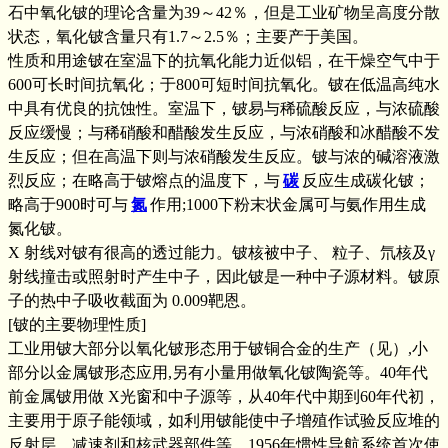
石中氧化铍的理论含量为39～42％，但是工业矿物呈高度分散
状态，氧化铍含量只有1.7～2.5％；主要产于美国。
性质和用途铍在室温下的抗氧化能力近似铝，在干燥空气中于
600可长时间抗氧化；于800可短时间抗氧化。铍在低温高纯水
中具有优良的抗蚀性。室温下，铍易与稀硫酸反应，与浓硫酸
反应缓慢；与稀硝酸和醋酸发生反应，与浓硝酸和冰醋酸不发
生反应；但在高温下则与浓硝酸发生反应。铍与浓的碱溶液激
烈反应；在略高于铍熔点的温度下，与
碳
反应生成碳化铍；
略高于900时可与
氮
作用;1000下粉末状金属可与氨作用生成
氮化铍。
X 射线对铍有很高的透过能力。铍核被中子、 粒子、氘核及γ
射线撞击或照射时产生中子，因此铍是一种中子源材料。铍原
子的热中子吸收截面为 0.009靶恩。
[铍的主要物理性质]
工业用铍大部分以氧化铍形态用于铍铜合金的生产（见）,小
部分以金属铍形态应用,另有小量用做氧化铍陶瓷等。40年代
前金属铍用做 X光窗和中子源等，从40年代中期到60年代初，
主要用于原子能领域，如利用铍能使中子增殖作试验反应堆的
反射层、减速剂和核武器部件等。1956年惯性导航系统首次使