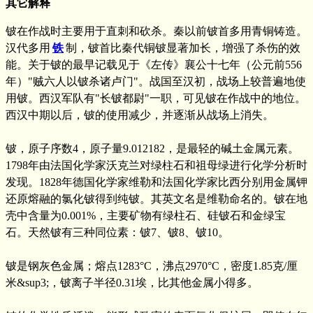
其它解释
铍在作战时主要用于直刺和砍杀。秦以前铍首多用青铜铸造。
汉代多用
铁
制，铍首比秦代铜铍显著加长，增强了杀伤的效
能。关于铍的最早记载见于《左传》襄公十七年（公元前556
年）"贼六人以铍杀诸卢门"。战国至汉初，战场上较普遍地使
用铍。西汉军队有"长铍都尉"一职，可见铍在作战中的地位。
西汉中期以后，铍的使用减少，并逐渐从战场上消失。
铍，原子序数4，原子量9.012182，是最轻的碱土金属元素。
1798年由法国化学家沃克兰对绿柱石和祖母绿进行化学分析时
发现。1828年德国化学家维勒和法国化学家比西分别用金属钾
还原熔融的氯化铍得到纯铍。其英文名是维勒命名的。铍在地
壳中含量为0.001%，主要矿物有绿柱石、硅铍石和金绿宝
石。天然铍有三种同位素：铍7、铍8、铍10。
铍是钢灰色金属；熔点1283°C，沸点2970°C，密度1.85克/厘
米&sup3;，铍离子半径0.31埃，比其他金属小得多。