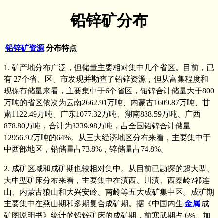
铅锌矿分布
铅锌矿资源
分布特点
1. 矿产地分布广泛，但储量主要相对集中几个省区。目前，已
有 27个省、区、市发现并勘查了铅锌资源，但从富集程度和
现保有储量来看，主要集中于6个省区，铅锌合计储量大于800
万吨的省区依次为云南2662.91万吨、内蒙古1609.87万吨、甘
肃1122.49万吨、广东1077.32万吨、湖南888.59万吨、广西
878.80万吨，合计为8239.98万吨，占全国铅锌合计储量
12956.92万吨的64%。从三大经济地区分布来看，主要集中于
中西部地区，铅储量占73.8%，锌储量占74.8%。
2. 成矿区域和成矿期也较相对集中。从目前已勘探的超大型、
大中型矿床分布来看，主要集中在滇西、川滇、西秦岭?祁连
山、内蒙古狼山和大兴安岭、南岭等五大成矿集中区。成矿期
主要集中在燕山期和多期复合成矿期。据《中国内生
金属
成
矿图说明书》统计的铅锌矿床的成矿期，前寒武期占 6%、加