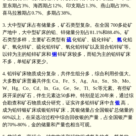
里东期占3%、海西期占12%、印支期占1.3%、燕山期占39%、
喜马拉雅期占0.7%、多期占38%。
3. 大中型矿床占有储量多，矿石类型复杂。在全国 700多处矿
产地中，大中型矿床的铅、锌储量分别占81.1%和88.4%。矿
石类型多样，主要矿石类型有
硫
化铅矿、硫化锌矿、
氧
化铅
矿、氧化锌矿、硫化铅锌矿、氧化铅锌矿以及混合铅锌矿等。
以锌为主的铅锌矿床和
铜
锌矿床较多，而铅为主的铅锌矿床
不多，单铅矿床更少。
4. 铅锌矿床物质成分复杂，共伴生组分多，综合利用价值大。
大多数矿床普遍共伴生 Cu、Fe、S、Ag、Au、Sn、Sb、Mo、
W、Hg、Co、Cd、In、Ga、Ge、Se、Tl、Sc等元素。有些矿
床开采的矿石，伴生元素达50多种。特别是近20年来，通过综
合勘查和矿石物质成分研究，证实许多铅锌矿床中含
银
高，
成为铅锌银矿床或银铅锌矿床，其银储量占全国银矿总储量的
60%以上，在采选冶过程中综合回收银的产量，占全国银产量
的70%-80%，金的储量和产量也相当可观。