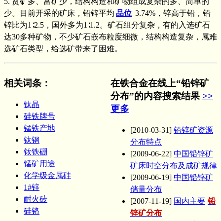
5. 贫矿多、富矿少，结构构造和矿物组成复杂的多、简单的
少。目前开采的矿床，铅锌平均
品位
3.74%，锌高于铅，铅
锌比为1∶2.5，国外多为1∶1.2。矿石组分复杂，有的入选矿石
达30多种矿物，不少矿石嵌布粒度细微，结构构造复杂，属难
选矿石类型，给选矿带来了困难。
相关词条
：
在铁合金在线上“铅锌矿
分布”的内容搜索结果
>>
钛晶
更多
硅铁牌号
锰铁产地
[2010-03-31]
铅锌矿资源
钛钢
分布特点
钕铁硼
[2009-06-22]
中国铅锌矿
锰矿用途
矿床时空分布及成矿规律
化学级金属硅
[2009-06-19]
中国铅锌矿
1#锌
储量分布
耐火砖
[2007-11-19]
国内主要
铅
硅铬
锌矿分布