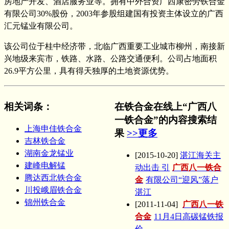
房地产开发、酒店服务业等。拥有中外合资广西康密劳铁合金
有限公司30%股份，2003年参股组建国有投资主体设立的广西
汇元锰业有限公司。
该公司位于桂中经济带，北临广西重要工业城市柳州，南接新
兴地级来宾市，铁路、水路、公路交通便利。公司占地面积
26.9平方公里，具有得天独厚的土地资源优势。
相关词条
：
在铁合金在线上“广西八
一铁合金”的内容搜索结
上海申佳铁合金
果
>>更多
吉林铁合金
湖南金龙锰业
[2015-10-20]
湛江海关主
建峰电解锰
动出击 引
广西八一铁合
腾达西北铁合金
金
有限公司“迎风”落户
川投峨眉铁合金
湛江
锦州铁合金
[2011-11-04]
广西八一铁
合金
11月4日高碳锰铁报
价