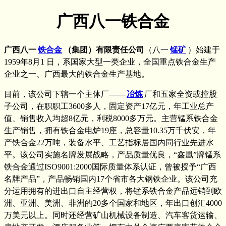
广西八一铁合金
广西八一
铁合金
（集团）有限责任公司
（八一
锰矿
）始建于
1959年8月1 日，系国家大型一类企业，全国重点铁合金生产
企业之一、广西最大的铁合金生产基地。
目前，该公司下辖一个主体厂——
冶炼
厂和五家全资或控股
子公司，在职职工3600多人，固定资产17亿元，年工业总产
值、销售收入均超8亿元，利税8000多万元。主营锰系铁合金
生产销售，拥有铁合金电炉19座，总容量10.35万千伏安，年
产铁合金22万吨，装备水平、工艺指标居国内同行业先进水
平。该公司实施名牌发展战略，产品质量优良，“鑫凰”牌锰系
铁合金通过ISO9001:2000国际质量体系认证，曾被授予“广西
名牌产品”，产品畅销国内17个省市各大钢铁企业。该公司充
分运用拥有的进出口自主经营权，将锰系铁合金产品远销到欧
洲、亚洲、美洲、非洲的20多个国家和地区，年出口创汇4000
万美元以上。同时还经营矿山机械设备制造、汽车客货运输、