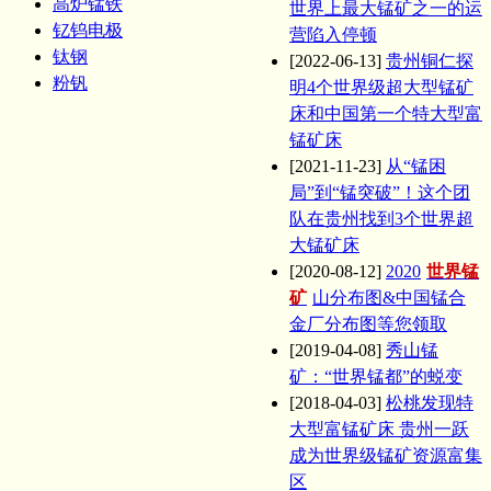
高炉锰铁
世界上最大锰矿之一的运
钇钨电极
营陷入停顿
钛钢
[2022-06-13]
贵州铜仁探
粉钒
明4个世界级超大型锰矿
床和中国第一个特大型富
锰矿床
[2021-11-23]
从“锰困
局”到“锰突破”！这个团
队在贵州找到3个世界超
大锰矿床
[2020-08-12]
2020
世界锰
矿
山分布图&中国锰合
金厂分布图等您领取
[2019-04-08]
秀山锰
矿：“世界锰都”的蜕变
[2018-04-03]
松桃发现特
大型富锰矿床 贵州一跃
成为世界级锰矿资源富集
区