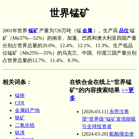
世界锰矿
2001年世界
锰矿
产量为726万吨（锰
金属
）。生产高
品位
锰
矿（Mn37%—52%）的南非、加蓬、巴西和澳大利亚四国产量
分别占世界总量的20.0%、12.4%、12.1%、11.3%。生产低品
位锰矿（Mn25%—35%）的乌克兰、中国、印度三国产量分别
占世界总量的12.7%、11.4%、8.3%。
相关词条
：
在铁合金在线上“世界锰
矿”的内容搜索结果
>>更
锰铁
多
CFR
金属硅产地
[2026-03-11]
东帝汶希
铬矿
望“世界级”锰矿发现能吸
二氧化锆
引全球投资者
钒渣
[2024-03-20]
船舶撞击使